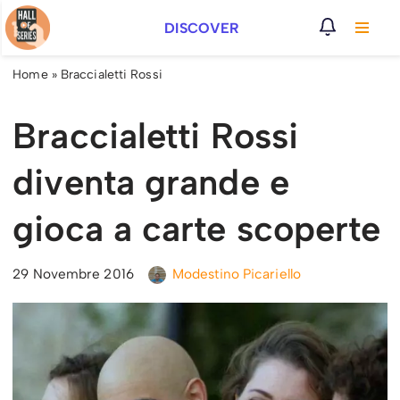
DISCOVER
Vai
al
Home
»
Braccialetti Rossi
contenuto
Braccialetti Rossi
diventa grande e
gioca a carte scoperte
29 Novembre 2016
Modestino Picariello