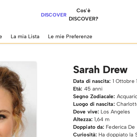
Cos'è
DISCOVER
DISCOVER?
e
La mia Lista
Le mie Preferenze
Sarah Drew
Data di nascita:
1 Ottobre
Età:
45 anni
Segno Zodiacale:
Acquari
Luogo di nascita:
Charlotte
Dove vive:
Los Angeles
Altezza:
1,64 m
Doppiato da:
Federica De 
Curiosità:
Ha doppiato la S