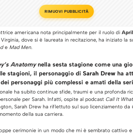
RIMUOVI PUBBLICITÀ
ttrice americana nota principalmente per il ruolo di
Apri
Virginia, dove si è laureata in recitazione, ha iniziato la 
od
e
Mad Men
.
ey’s Anatomy
nella sesta stagione come una gio
le stagioni, il personaggio di
Sarah Drew
ha at
dei personaggi più complessi e amati della seri
ionale ha subito continue sfide, traumi e una profonda ric
rsonale per Sarah. Infatti, ospite al podcast
Call It What 
ton, Sarah Drew ha riflettuto sul suo licenziamento da
 momento della sua carriera.
roppe cerimonie in un modo che mi è sembrato cattivo e 