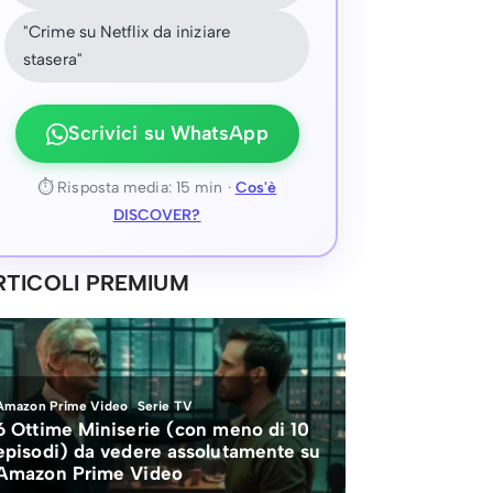
"Crime su Netflix da iniziare
stasera"
Scrivici su WhatsApp
⏱ Risposta media: 15 min ·
Cos'è
DISCOVER?
RTICOLI PREMIUM