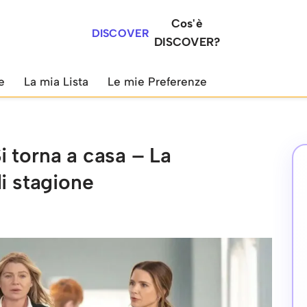
Cos'è
DISCOVER
DISCOVER?
e
La mia Lista
Le mie Preferenze
 torna a casa – La
i stagione