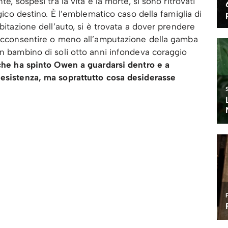
e, sospesi tra la vita e la morte, si sono ritrovati
agico destino. È l’emblematico caso della famiglia di
abitazione dell’auto, si è trovata a dover prendere
e acconsentire o meno all’amputazione della gamba
un bambino di soli otto anni infondeva coraggio
che ha spinto Owen a guardarsi dentro e a
 esistenza, ma soprattutto cosa desiderasse