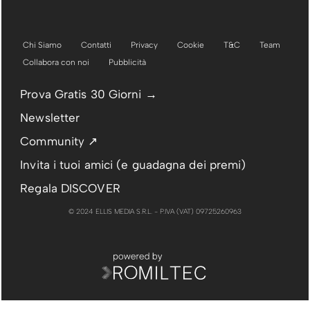
Chi Siamo
Contatti
Privacy
Cookie
T&C
Team
Collabora con noi
Pubblicità
Prova Gratis 30 Giorni →
Newsletter
Community ↗
Invita i tuoi amici (e guadagna dei premi)
Regala DISCOVER
© 2024 ELLIS MEDIA S.R.L. - P.IVA (VAT) 09725260963