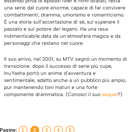
essendo priva di episodi filler e ritmi dilatati, resta
una serie dal cuore enorme, capace di far convivere
combattimenti, dramma, umorismo e romanticismo.
È una storia sull’accettazione di sé, sul superare il
passato e sul potere dei legami. Ha una resa
indimenticabile data da un’atmosfera magica e da
personaggi che restano nel cuore.
Il suo arrivo, nel 2001, su MTV segnò un momento di
transizione: dopo il successo di serie più cupe,
InuYasha portò un anime d’avventura e
sentimentale, adatto anche a un pubblico più ampio,
pur mantenendo toni maturi e una forte
componente drammatica. (Conosci il suo
sequel
?)
Pagine:
1
2
3
4
5