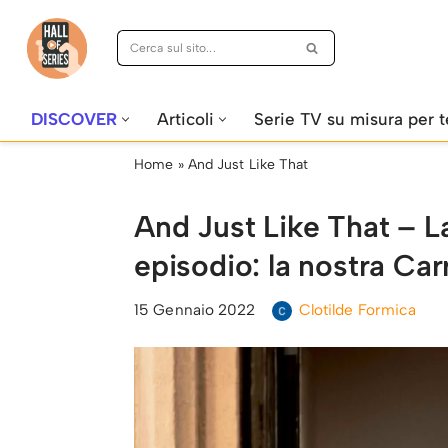
Vai
al
contenuto
DISCOVER
Articoli
Serie TV su misura per t
Home
»
And Just Like That
And Just Like That – L
episodio: la nostra Car
15 Gennaio 2022
Clotilde Formica