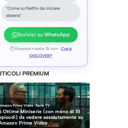
"Crime su Netflix da iniziare
stasera"
Scrivici su WhatsApp
⏱ Risposta media: 15 min ·
Cos'è
DISCOVER?
RTICOLI PREMIUM