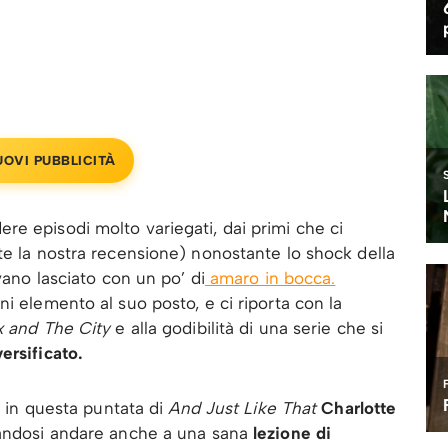
UOVI PUBBLICITÀ
e episodi molto variegati, dai primi che ci
e la nostra recensione) nonostante lo shock della
evano lasciato con un po’ di
amaro in bocca.
i elemento al suo posto, e ci riporta con la
x and The City
e alla godibilità di una serie che si
ersificato.
e in questa puntata di
And Just Like That
Charlotte
iandosi andare anche a una sana
lezione di