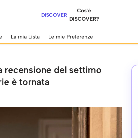
Cos'è
DISCOVER
DISCOVER?
e
La mia Lista
Le mie Preferenze
a recensione del settimo
rie è tornata