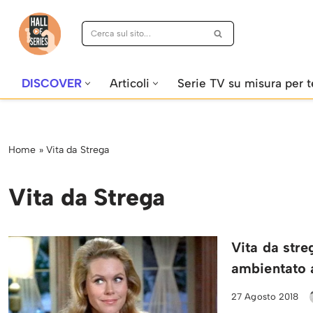
Vai
al
contenuto
DISCOVER
Articoli
Serie TV su misura per t
Home
»
Vita da Strega
Vita da Strega
Vita da str
ambientato a
27 Agosto 2018