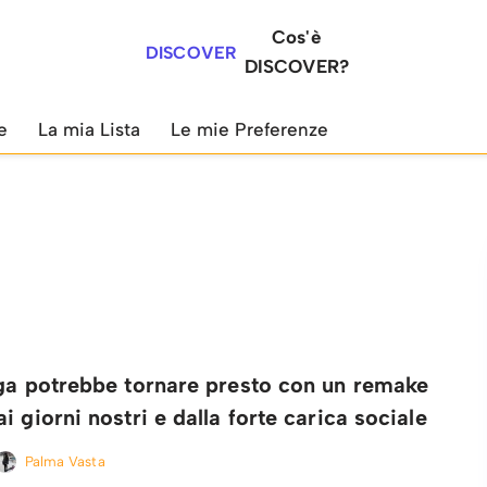
Cos'è
DISCOVER
DISCOVER?
e
La mia Lista
Le mie Preferenze
ega potrebbe tornare presto con un remake
i giorni nostri e dalla forte carica sociale
Palma Vasta