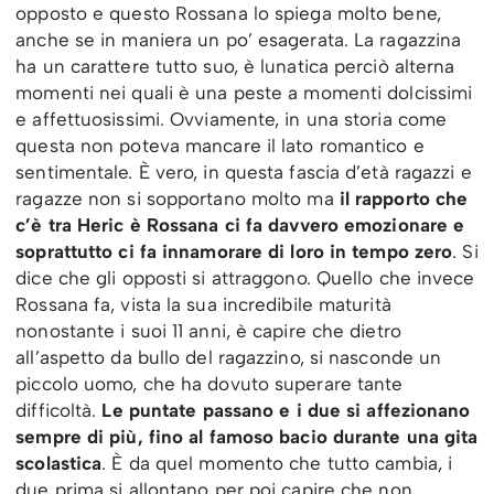
opposto e questo Rossana lo spiega molto bene,
anche se in maniera un po’ esagerata. La ragazzina
ha un carattere tutto suo, è lunatica perciò alterna
momenti nei quali è una peste a momenti dolcissimi
e affettuosissimi. Ovviamente, in una storia come
questa non poteva mancare il lato romantico e
sentimentale. È vero, in questa fascia d’età ragazzi e
ragazze non si sopportano molto ma
il rapporto che
c’è tra Heric è Rossana ci fa davvero emozionare e
soprattutto ci fa innamorare di loro in tempo zero
. Si
dice che gli opposti si attraggono. Quello che invece
Rossana fa, vista la sua incredibile maturità
nonostante i suoi 11 anni, è capire che dietro
all’aspetto da bullo del ragazzino, si nasconde un
piccolo uomo, che ha dovuto superare tante
difficoltà.
Le puntate passano e i due si affezionano
sempre di più, fino al famoso bacio durante una gita
scolastica
. È da quel momento che tutto cambia, i
due prima si allontano per poi capire che non