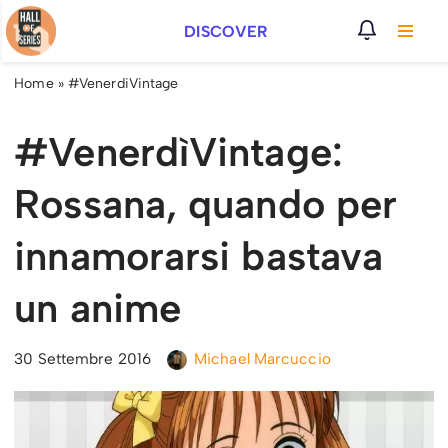
DISCOVER
Vai
al
Home
»
#VenerdiVintage
contenuto
#VenerdìVintage:
Rossana, quando per
innamorarsi bastava
un anime
30 Settembre 2016
Michael Marcuccio