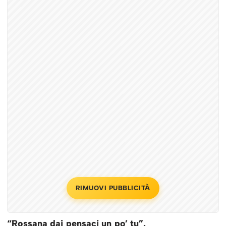
RIMUOVI PUBBLICITÀ
“Rossana dai pensaci un po’ tu”.