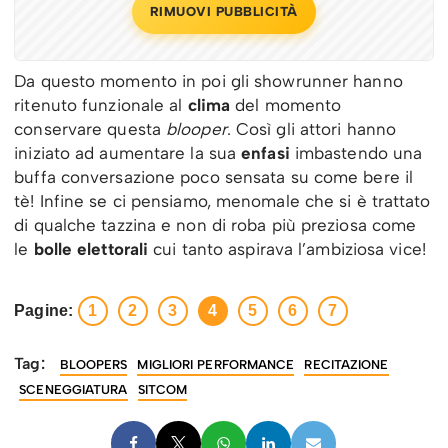
RIMUOVI PUBBLICITÀ
Da questo momento in poi gli showrunner hanno
ritenuto funzionale al
clima
del momento
conservare questa
blooper
. Così gli attori hanno
iniziato ad aumentare la sua
enfasi
imbastendo una
buffa conversazione poco sensata su come bere il
tè! Infine se ci pensiamo, menomale che si è trattato
di qualche tazzina e non di roba più preziosa come
le
bolle elettorali
cui tanto aspirava l’ambiziosa vice!
Pagine:
1
2
3
4
5
6
7
Tag:
BLOOPERS
MIGLIORI PERFORMANCE
RECITAZIONE
SCENEGGIATURA
SITCOM