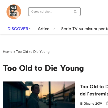
Vai
al
contenuto
DISCOVER
Articoli
Serie TV su misura per t
Home
»
Too Old to Die Young
Too Old to Die Young
Too Old to D
dell’estrem
18 Giugno 2019