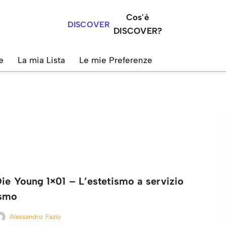
Cos'è
DISCOVER
DISCOVER?
e
La mia Lista
Le mie Preferenze
ie Young 1×01 – L’estetismo a servizio
ismo
Alessandro Fazio