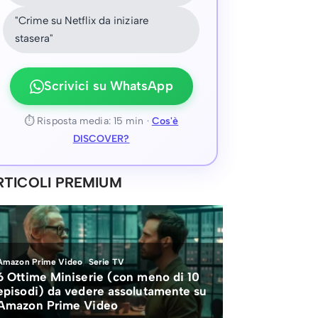
"Crime su Netflix da iniziare
stasera"
Scrivici su WhatsApp
⏱ Risposta media: 15 min ·
Cos'è
DISCOVER?
RTICOLI PREMIUM