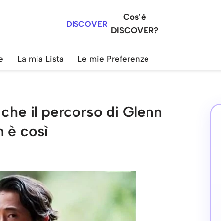
Cos'è
DISCOVER
DISCOVER?
e
La mia Lista
Le mie Preferenze
 che il percorso di Glenn
 è così