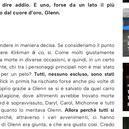
dire addio. E uno, forse da un lato il più
o dal cuore d’oro, Glenn.
ndere in maniera decisa. Se consideriamo il punto
edere
Kirkman & co
, sì. Come molti giustamente
 morte in diverse occasioni, e quindi, in un certo
te, chi tra i personaggi principali non è mai stato
si per un pelo?
Tutti, nessuno escluso, sono stati
 Rick in primis ha rischiato forse anche più volte di
oprio grazie a Glenn se si è salvato da quel carro
stagione, dove altrimenti avrebbe trovato morte
ed è sopravvissuto, Daryl, Carol, Michonne e tutti
to quanto lo meritava Glenn.
Allora perché tutti si
rché, attraverso i vari avvenimenti, ci hanno
ne di Glenn era giunta, e che era giusto così. Credo