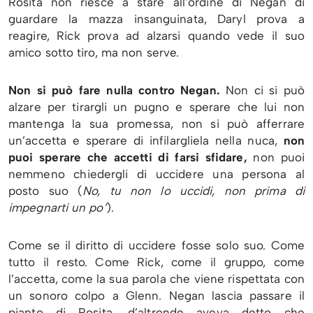
Rosita non riesce a stare all’ordine di Negan di
guardare la mazza insanguinata, Daryl prova a
reagire, Rick prova ad alzarsi quando vede il suo
amico sotto tiro, ma non serve.
Non si può fare nulla contro Negan.
Non ci si può
alzare per tirargli un pugno e sperare che lui non
mantenga la sua promessa, non si può afferrare
un’accetta e sperare di infilargliela nella nuca,
non
puoi sperare che accetti di farsi sfidare,
non puoi
nemmeno chiedergli di uccidere una persona al
posto suo (
No, tu non lo uccidi, non prima di
impegnarti un po’
).
Come se il diritto di uccidere fosse solo suo. Come
tutto il resto. Come Rick, come il gruppo, come
l’accetta, come la sua parola che viene rispettata con
un sonoro colpo a Glenn. Negan lascia passare il
pianto di Rosita, d’altronde aveva detto che