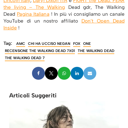
Lincoln Italy
,
Daryl Dixon ITA
e
FIGHT the Dead. FEAR
the living – The Walking
Dead gdr, The Walking
Dead
Pagina Italiana
! In più vi consigliamo un canale
YouTube di un nostro affiliato
Don’t Open Dead
Inside
!
Tag:
AMC
CHI HA UCCISO NEGAN
FOX
ONE
RECENSIONE THE WALKING DEAD 7X01
THE WALKING DEAD
THE WALKING DEAD 7
Articoli Suggeriti