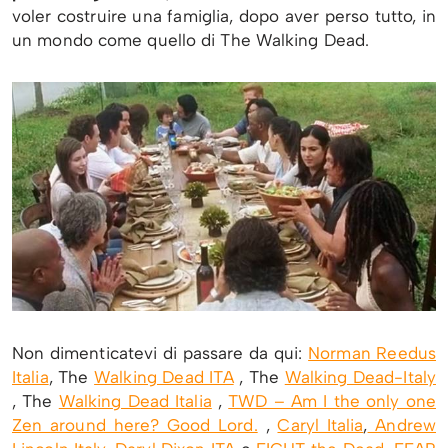
voler costruire una famiglia, dopo aver perso tutto, in
un mondo come quello di The Walking Dead.
Non dimenticatevi di passare da qui:
Norman Reedus
Italia
, The
Walking Dead ITA
, The
Walking Dead-Italy
, The
Walking Dead Italia
,
TWD – Am I the only one
Zen around here? Good Lord.
,
Caryl Italia
,
Andrew