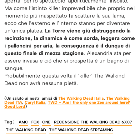
aperta per lo spettacolo ‘apolitticamente’ insolito.
Ma come l’istinto killer imprevedibile che proprio nel
momento più inaspettato fa scattare la sua lama,
ecco che l’esterno e l’interno stanno per diventare
un’unica platea.
La Torre viene giù distruggendo la
recinzione, la dinamica è come sorda, leggera come
i palloncini per aria, la conseguenza è il dunque di
questo finale di mezza stagione
. Alexandria sta per
essere invasa e ciò che si prospetta è un bagno di
sangue.
Probabilmente questa volta il ‘killer’ The Walkind
Dead non avrà nessuna pietà.
(Un saluto ai nostri amici di
The Walking Dead Italia
,
The Walking
Dead ITA
,
Caryl Italia
,
TWD – Am I the only one Zen around here?
Good Lord
)
Tag:
AMC
FOX
ONE
RECENSIONE THE WALKING DEAD 6X07
THE WALKING DEAD
THE WALKING DEAD STREAMING