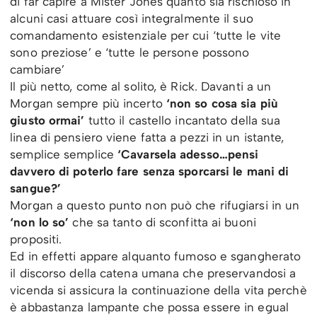
di far capire a Mister Jones quanto sia rischioso in
alcuni casi attuare così integralmente il suo
comandamento esistenziale per cui ‘tutte le vite
sono preziose’ e ‘tutte le persone possono
cambiare’
Il più netto, come al solito, è Rick. Davanti a un
Morgan sempre più incerto
‘non so cosa sia più
giusto ormai’
tutto il castello incantato della sua
linea di pensiero viene fatta a pezzi in un istante,
semplice semplice
‘Cavarsela adesso…pensi
davvero di poterlo fare senza sporcarsi le mani di
sangue?’
Morgan a questo punto non può che rifugiarsi in un
‘non lo so’
che sa tanto di sconfitta ai buoni
propositi.
Ed in effetti appare alquanto fumoso e sgangherato
il discorso della catena umana che preservandosi a
vicenda si assicura la continuazione della vita perchè
è abbastanza lampante che possa essere in egual