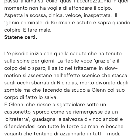
passa la lama sul collo, quasi l’accarezza…ma in quel
momento non ha voglia di affondare il colpo.
Aspetta la scossa, cinica, veloce, inaspettata. Il
‘genio criminale’ di Kirkman è astuto e saprà quando
colpire. E fare male.
Statene certi.
L’episodio inizia con quella caduta che ha tenuto
sulle spine per giorni. La flebile voce ‘grazie’ e il
colpo dello sparo, il salto nel tritacarne in slow-
motion si assestano nell’effetto scenico che stacca
sugli occhi sbarrati di Nicholas, morto divorato dagli
zombie ma che facendo da scudo a Glenn col suo
corpo di fatto lo salva.
E Glenn, che riesce a sgattaiolare sotto un
cassonetto, sporco come se riemergesse da un
‘oltreterra’, guadagna la salvezza divincolandosi e
difendendosi con tutte le forze da mani e bocche
vaganti che tentano di azzannarlo in tutti i modi.