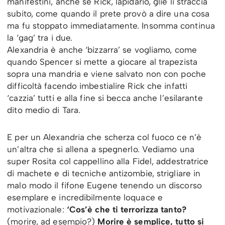
manifestini, anche se Rick, lapidario, glie li straccia
subito, come quando il prete provò a dire una cosa
ma fu stoppato immediatamente. Insomma continua
la ‘gag’ tra i due.
Alexandria è anche ‘bizzarra’ se vogliamo, come
quando Spencer si mette a giocare al trapezista
sopra una mandria e viene salvato non con poche
difficoltà facendo imbestialire Rick che infatti
‘cazzia’ tutti e alla fine si becca anche l’esilarante
dito medio di Tara.
E per un Alexandria che scherza col fuoco ce n’è
un’altra che si allena a spegnerlo. Vediamo una
super Rosita col cappellino alla Fidel, addestratrice
di machete e di tecniche antizombie, strigliare in
malo modo il fifone Eugene tenendo un discorso
esemplare e incredibilmente loquace e
motivazionale:
‘Cos’è che ti terrorizza tanto?
(morire, ad esempio?)
Morire è semplice, tutto si