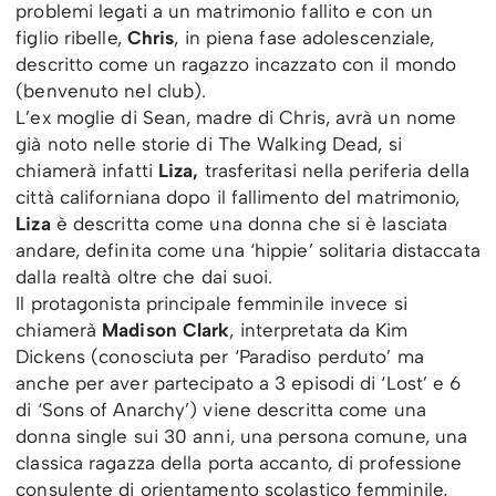
problemi legati a un matrimonio fallito e con un
figlio ribelle,
Chris
, in piena fase adolescenziale,
descritto come un ragazzo incazzato con il mondo
(benvenuto nel club).
L’ex moglie di Sean, madre di Chris, avrà un nome
già noto nelle storie di The Walking Dead, si
chiamerà infatti
Liza,
trasferitasi nella periferia della
città californiana dopo il fallimento del matrimonio,
Liza
è descritta come una donna che si è lasciata
andare, definita come una ‘hippie’ solitaria distaccata
dalla realtà oltre che dai suoi.
Il protagonista principale femminile invece si
chiamerà
Madison Clark
, interpretata da Kim
Dickens (conosciuta per ‘Paradiso perduto’ ma
anche per aver partecipato a 3 episodi di ‘Lost’ e 6
di ‘Sons of Anarchy’) viene descritta come una
donna single sui 30 anni, una persona comune, una
classica ragazza della porta accanto, di professione
consulente di orientamento scolastico femminile,