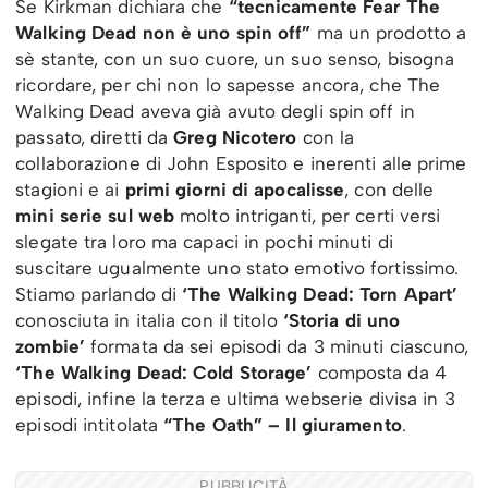
Se Kirkman dichiara che
“tecnicamente Fear The
Walking Dead non è uno spin off”
ma un prodotto a
sè stante, con un suo cuore, un suo senso, bisogna
ricordare, per chi non lo sapesse ancora, che The
Walking Dead aveva già avuto degli spin off in
passato, diretti da
Greg Nicotero
con la
collaborazione di John Esposito e inerenti alle prime
stagioni e ai
primi giorni di apocalisse
, con delle
mini serie sul web
molto intriganti, per certi versi
slegate tra loro ma capaci in pochi minuti di
suscitare ugualmente uno stato emotivo fortissimo.
Stiamo parlando di
‘The Walking Dead: Torn Apart’
conosciuta in italia con il titolo
‘Storia di uno
zombie’
formata da sei episodi da 3 minuti ciascuno,
‘The Walking Dead: Cold Storage’
composta da 4
episodi, infine la terza e ultima webserie divisa in 3
episodi intitolata
“The Oath” – Il giuramento
.
PUBBLICITÀ