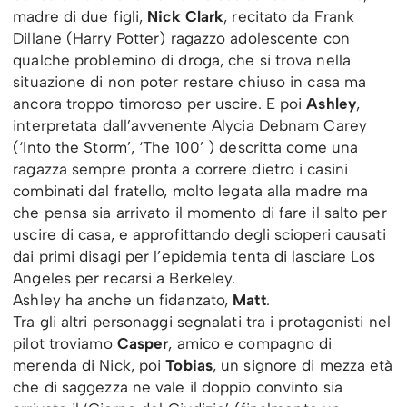
madre di due figli,
Nick Clark
, recitato da Frank
Dillane (Harry Potter) ragazzo adolescente con
qualche problemino di droga, che si trova nella
situazione di non poter restare chiuso in casa ma
ancora troppo timoroso per uscire. E poi
Ashley
,
interpretata dall’avvenente Alycia Debnam Carey
(‘Into the Storm’, ‘The 100’ ) descritta come una
ragazza sempre pronta a correre dietro i casini
combinati dal fratello, molto legata alla madre ma
che pensa sia arrivato il momento di fare il salto per
uscire di casa, e approfittando degli scioperi causati
dai primi disagi per l’epidemia tenta di lasciare Los
Angeles per recarsi a Berkeley.
Ashley ha anche un fidanzato,
Matt
.
Tra gli altri personaggi segnalati tra i protagonisti nel
pilot troviamo
Casper
, amico e compagno di
merenda di Nick, poi
Tobias
, un signore di mezza età
che di saggezza ne vale il doppio convinto sia