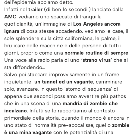
dell’epidemia abbiamo detto.
Infatti nel
trailer
(di ben 16 secondi!) lanciato dalla
AMC
vediamo uno spaccato di tranquilla
quotidianità, un’immagine di
Los Angeles ancora
ignara
di cosa stesse accadendo, vediamo le case, il
sole splendere sulla città californiana, le palme, il
brulicare delle macchine e delle persone di tutti i
giorni, proprio come una
normale routine di sempre
.
Una voce alla radio parla di uno
‘strano virus’
che si
sta diffondendo…
Salvo poi staccare improvvisamente in un frame
inquietante:
un tunnel ed un vagante
, camminare
solo, avanzare. In questo ‘atomo di sequenza’ di
appena due secondi possiamo avvertire più pathos
che in una scena di una
mandria di zombie che
incalzano
. Infatti se lo rapportiamo al contesto
primordiale della storia, quando il mondo è ancora in
uno stato di normalità pre-apocalisse, quello
zombie
è una mina vagante
con le potenzialità di una