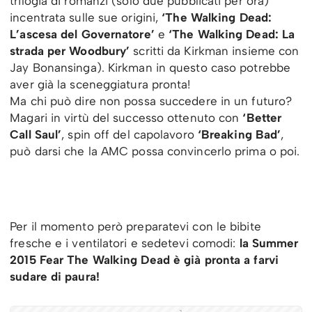
trilogia di romanzi (solo due pubblicati per ora)
incentrata sulle sue origini,
‘The Walking Dead:
L’ascesa del Governatore’
e
‘The Walking Dead: La
strada per Woodbury’
scritti da Kirkman insieme con
Jay Bonansinga). Kirkman in questo caso potrebbe
aver già la sceneggiatura pronta!
Ma chi può dire non possa succedere in un futuro?
Magari in virtù del successo ottenuto con
‘Better
Call Saul’
, spin off del capolavoro
‘Breaking Bad’
,
può darsi che la AMC possa convincerlo prima o poi.
Per il momento però preparatevi con le bibite
fresche e i ventilatori e sedetevi comodi:
la Summer
2015 Fear The Walking Dead è già pronta a farvi
sudare di paura!