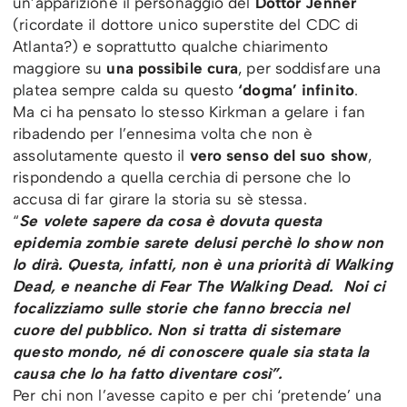
un’apparizione il personaggio del
Dottor Jenner
(ricordate il dottore unico superstite del CDC di
Atlanta?) e soprattutto qualche chiarimento
maggiore su
una possibile cura
, per soddisfare una
platea sempre calda su questo
‘dogma’ infinito
.
Ma ci ha pensato lo stesso Kirkman a gelare i fan
ribadendo per l’ennesima volta che non è
assolutamente questo il
vero senso del suo show
,
rispondendo a quella cerchia di persone che lo
accusa di far girare la storia su sè stessa.
“
Se volete sapere da cosa è dovuta questa
epidemia zombie sarete delusi perchè lo show non
lo dirà. Questa, infatti, non è una priorità di Walking
Dead, e neanche di Fear The Walking Dead. Noi ci
focalizziamo sulle storie che fanno breccia nel
cuore del pubblico. Non si tratta di sistemare
questo mondo, né di conoscere quale sia stata la
causa che lo ha fatto diventare così”.
Per chi non l’avesse capito e per chi ‘pretende’ una