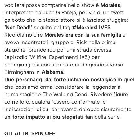
vocifera possa comparire nello show è
Morales
,
interpretato da Juan G.Pareja, per via di un twett
galeotto che lo stesso attore si è lasciato sfuggire:
‘Not Dead!’
seguito dal tag
#MoralesLIVES
.
Ricordiamo che
Morales era con la sua famiglia
e
aveva incontrato il gruppo di Rick nella prima
stagione prendendo poi una strada diversa
(episodio ‘Wilfire’ Esperimenti 1×5) per
ricongiungersi con altri parenti dirigendosi verso
Birmingham in
Alabama
.
Due personaggi dal forte richiamo nostalgico
in quel
che possiamo ormai considerare la leggendaria
prima stagione The Walking Dead. Rivedere figure
come loro, qualora fossero confermate le
indiscrezioni di cui parlavamo, darebbe sicuramente
un forte impatto ai più sfegatati fan
della serie.
GLI ALTRI SPIN OFF