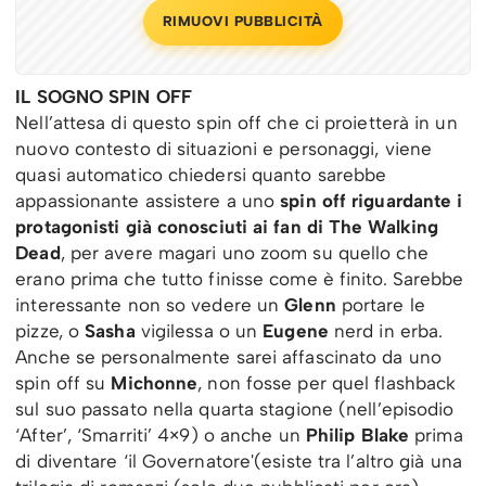
RIMUOVI PUBBLICITÀ
IL SOGNO SPIN OFF
Nell’attesa di questo spin off che ci proietterà in un
nuovo contesto di situazioni e personaggi, viene
quasi automatico chiedersi quanto sarebbe
appassionante assistere a uno
spin off riguardante i
protagonisti già conosciuti ai fan di The Walking
Dead
, per avere magari uno zoom su quello che
erano prima che tutto finisse come è finito. Sarebbe
interessante non so vedere un
Glenn
portare le
pizze, o
Sasha
vigilessa o un
Eugene
nerd in erba.
Anche se personalmente sarei affascinato da uno
spin off su
Michonne
, non fosse per quel flashback
sul suo passato nella quarta stagione (nell’episodio
‘After’, ‘Smarriti’ 4×9) o anche un
Philip Blake
prima
di diventare ‘il Governatore'(esiste tra l’altro già una