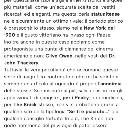
per questa attenzione agli elementi storici e a quelli
più materiali, come un’accurata scelta dei vestiti
ricercati ed eleganti, ma questa perla
statunitense
ne è sicuramente un ottimo rivale: il periodo storico
è pressoché lo stesso, siamo nella
New York del
‘900
e il gusto vittoriano ha invaso ogni Paese.
Inoltre anche in questo caso abbiamo come
protagonista una punta di diamante del cinema
americano e non:
Clive Owen
, nelle vesti del
Dr.
John Thackery.
Tuttavia, la vera peculiarità che accomuna queste
serie di magnifico contenuto e che mi ha spinto a
scrivere un articolo al riguardo è proprio l’
anonimia
delle stesse. Sconosciute ai più, salvi i casi in cui gli
appassionati di gangster,
per i Peaky
, o di medicina,
per
The Knick
stesso, non vi si imbattano grazie a
qualche sito della tipologia “
Se ti è piaciuto…
” o a
qualche consiglio fortuito. In più, The Knick non
gode nemmeno del privilegio di poter essere