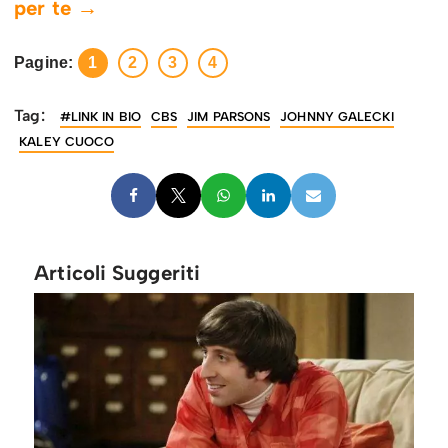
per te →
Pagine:
1
2
3
4
Tag:
#LINK IN BIO
CBS
JIM PARSONS
JOHNNY GALECKI
KALEY CUOCO
Articoli Suggeriti