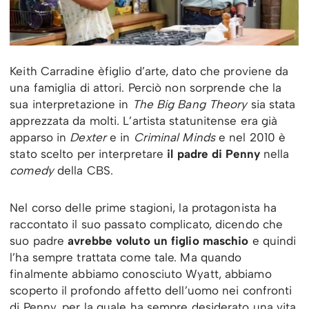
Keith Carradine èfiglio d’arte, dato che proviene da
una famiglia di attori. Perciò non sorprende che la
sua interpretazione in
The Big Bang Theory
sia stata
apprezzata da molti. L’artista statunitense era già
apparso in
Dexter
e in
Criminal Minds
e nel 2010 è
stato scelto per interpretare
il padre di Penny
nella
comedy
della CBS.
Nel corso delle prime stagioni, la protagonista ha
raccontato il suo passato complicato, dicendo che
suo padre
avrebbe voluto un figlio maschio
e quindi
l’ha sempre trattata come tale. Ma quando
finalmente abbiamo conosciuto Wyatt, abbiamo
scoperto il profondo affetto dell’uomo nei confronti
di Penny, per la quale ha sempre desiderato una vita