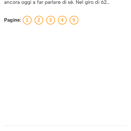
ancora oggi a far parlare di sé. Nel giro di 62…
Pagine:
1
2
3
4
5