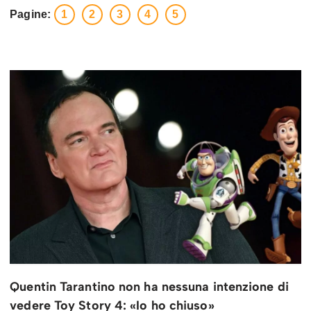
Pagine:
1
2
3
4
5
Quentin Tarantino non ha nessuna intenzione di
vedere Toy Story 4: «Io ho chiuso»