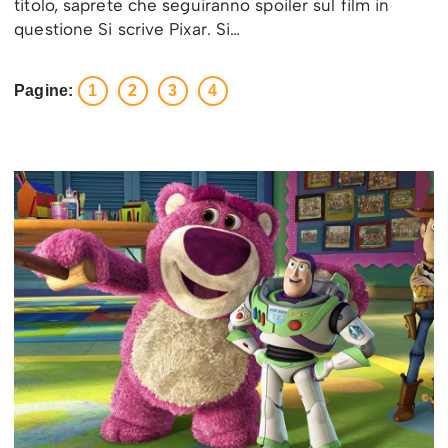
titolo, saprete che seguiranno spoiler sul film in
questione Si scrive Pixar. Si…
Pagine:
1
2
3
4