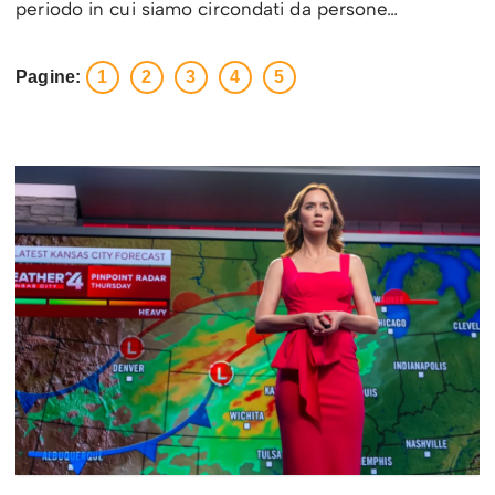
periodo in cui siamo circondati da persone…
Pagine:
1
2
3
4
5