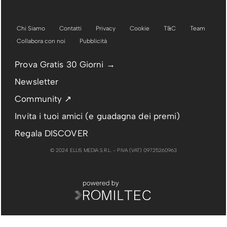
Chi Siamo
Contatti
Privacy
Cookie
T&C
Team
Collabora con noi
Pubblicità
Prova Gratis 30 Giorni →
Newsletter
Community ↗
Invita i tuoi amici (e guadagna dei premi)
Regala DISCOVER
© 2024 ELLIS MEDIA S.R.L. - P.IVA (VAT) 09725260963