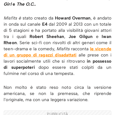
Girl
e
The O.C.
.
Misfits è
stato creato da
Howard Overman
, è andato
in onda sul canale
E4
dal 2009 al 2013 con un totale
di 5 stagioni e ha portato alla visibilità giovani attori
tra i quali
Robert Sheehan
,
Joe Gilgun
e
Iwan
Rheon
. Serie sci-fi con risvolti di altri generi come il
teen-drama e la comedy,
Misfits
racconta
le vicende
di un gruppo di ragazzi disadattati
alle prese con i
lavori socialmente utili che si ritrovano
in possesso
di superpoteri
dopo essere stati colpiti da un
fulmine nel corso di una tempesta.
Non molto è stato reso noto circa la versione
americana, se non la premessa, che riprende
l’originale, ma con una leggera variazione.
PUBBLICITÀ