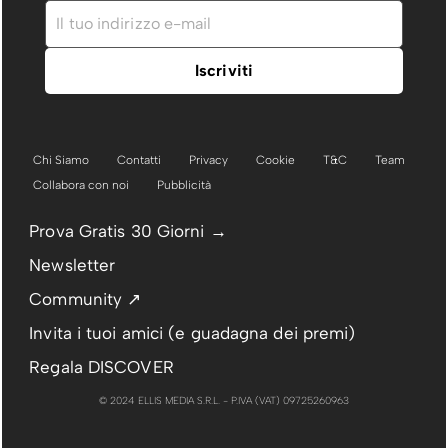
Chi Siamo
Contatti
Privacy
Cookie
T&C
Team
Collabora con noi
Pubblicità
Prova Gratis 30 Giorni →
Newsletter
Community ↗
Invita i tuoi amici (e guadagna dei premi)
Regala DISCOVER
© 2024 ELLIS MEDIA S.R.L. - P.IVA (VAT) 09725260963