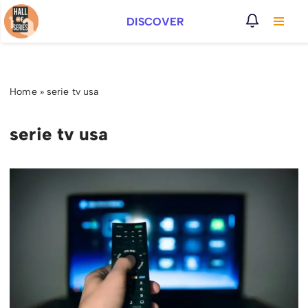
DISCOVER
Vai
al
contenuto
Home
»
serie tv usa
serie tv usa