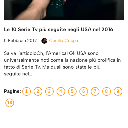
Le 10 Serie Tv più seguite negli USA nel 2016
5 Febbraio 2017
Cecilia Coppa
Salva l’articoloOh, l’America! Gli USA sono
universalmente noti come la nazione più prolifica in
fatto di Serie Tv. Ma quali sono state le più
seguite nel…
Pagine:
1
2
3
4
5
6
7
8
9
10