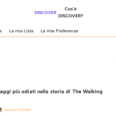
Cos'è
DISCOVER
DISCOVER?
e
La mia Lista
Le mie Preferenze
naggi più odiati nella storia di The Walking
Vincenzo Galdieri