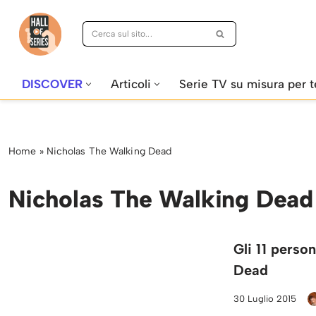
Vai
al
contenuto
DISCOVER
Articoli
Serie TV su misura per t
Home
»
Nicholas The Walking Dead
Nicholas The Walking Dead
Gli 11 perso
Dead
30 Luglio 2015