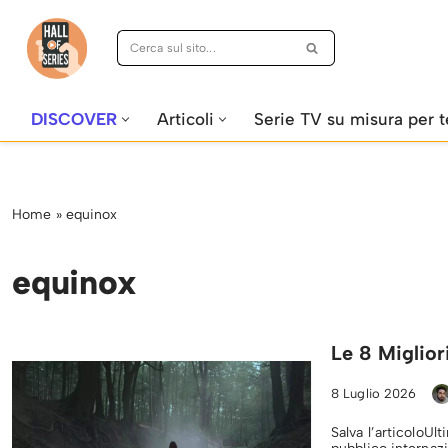
Vai
al
contenuto
DISCOVER
Articoli
Serie TV su misura per t
Home
»
equinox
equinox
Le 8 Miglior
8 Luglio 2026
Salva l’articoloUl