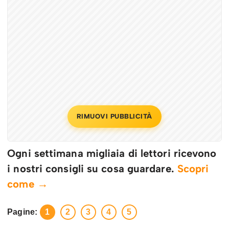
RIMUOVI PUBBLICITÀ
Ogni settimana migliaia di lettori ricevono
i nostri consigli su cosa guardare.
Scopri
come →
Pagine:
1
2
3
4
5