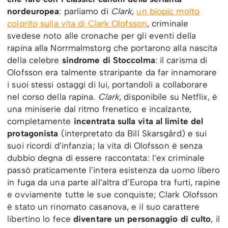
nordeuropea
: parliamo di
Clark
,
un biopic molto
colorito sulla vita di Clark Olofsson
, criminale
svedese noto alle cronache per gli eventi della
rapina alla Norrmalmstorg che portarono alla nascita
della celebre
sindrome di Stoccolma
: il carisma di
Olofsson era talmente straripante da far innamorare
i suoi stessi ostaggi di lui, portandoli a collaborare
nel corso della rapina.
Clark
, disponibile su Netflix, è
una miniserie dal ritmo frenetico e incalzante,
completamente
incentrata sulla vita al limite del
protagonista
(interpretato da Bill Skarsgård) e sui
suoi ricordi d’infanzia; la vita di Olofsson è senza
dubbio degna di essere raccontata: l’ex criminale
passò praticamente l’intera esistenza da uomo libero
in fuga da una parte all’altra d’Europa tra furti, rapine
e ovviamente tutte le sue conquiste; Clark Olofsson
è stato un rinomato casanova, e il suo carattere
libertino lo fece
diventare un personaggio di culto
, il