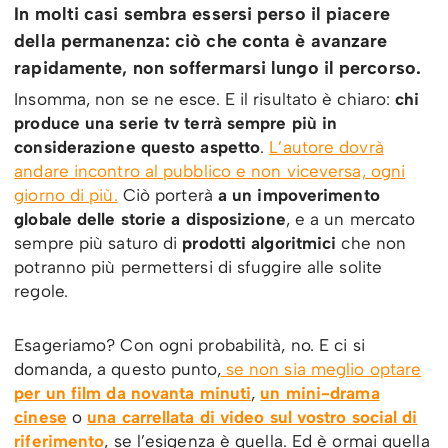
In molti casi sembra essersi perso il piacere
della permanenza: ciò che conta è avanzare
rapidamente, non soffermarsi lungo il percorso.
Insomma, non se ne esce. E il risultato è chiaro:
chi
produce una serie tv terrà sempre più in
considerazione questo aspetto
.
L’autore dovrà
andare incontro al pubblico e non viceversa, ogni
giorno di più.
Ciò porterà
a un impoverimento
globale delle storie a disposizione
, e a un mercato
sempre più saturo di
prodotti algoritmici
che non
potranno più permettersi di sfuggire alle solite
regole.
Esageriamo? Con ogni probabilità, no. E ci si
domanda, a questo punto,
se non sia meglio optare
per un film da novanta minuti
,
un mini-drama
cinese
o
una carrellata di video sul vostro social di
riferimento
, se l’esigenza è quella. Ed è ormai quella