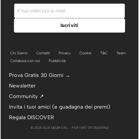
Chi Siamo
Contatti
Privacy
Cookie
T&C
Team
Collabora con noi
Pubblicità
Prova Gratis 30 Giorni →
Newsletter
Community ↗
Invita i tuoi amici (e guadagna dei premi)
Regala DISCOVER
© 2024 ELLIS MEDIA S.R.L. - P.IVA (VAT) 09725260963