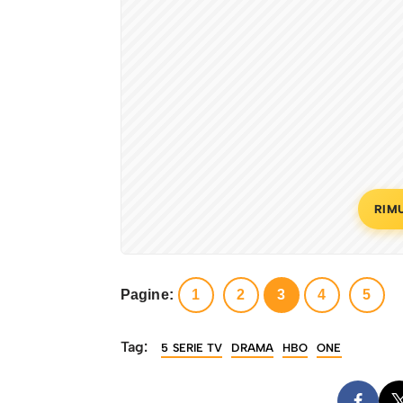
RIM
Pagine:
1
2
3
4
5
Tag:
5 SERIE TV
DRAMA
HBO
ONE