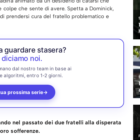
tadina animato da un desiderio di catarsi che
lle colpe che sente di avere. Spetta a Dominick,
o di prendersi cura del fratello problematico e
a guardare stasera?
 diciamo noi.
 mano dal nostro team in base ai
e algoritmi, entro 1-2 giorni.
tua prossima serie
→
ndo nel passato dei due fratelli alla disperata
loro sofferenze.