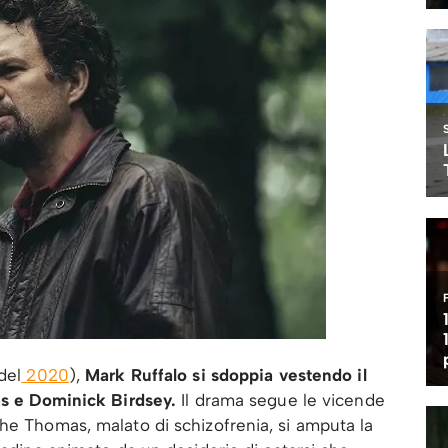
del
2020
),
Mark Ruffalo si sdoppia vestendo il
as e Dominick Birdsey.
Il drama segue le vicende
he Thomas, malato di schizofrenia, si amputa la