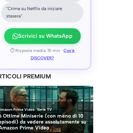
"Crime su Netflix da iniziare
stasera"
Scrivici su WhatsApp
⏱ Risposta media: 15 min ·
Cos'è
DISCOVER?
RTICOLI PREMIUM