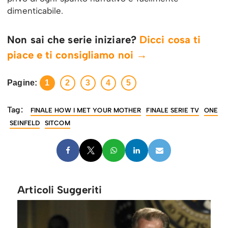
dimenticabile.
Non sai che serie iniziare?
Dicci cosa ti
piace e ti consigliamo noi →
Pagine:
1
2
3
4
5
Tag:
FINALE HOW I MET YOUR MOTHER
FINALE SERIE TV
ONE
SEINFELD
SITCOM
Articoli Suggeriti