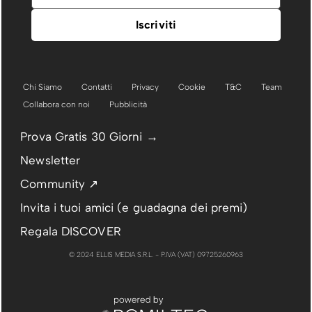
Chi Siamo
Contatti
Privacy
Cookie
T&C
Team
Collabora con noi
Pubblicità
Prova Gratis 30 Giorni →
Newsletter
Community ↗
Invita i tuoi amici (e guadagna dei premi)
Regala DISCOVER
© 2024 ELLIS MEDIA S.R.L. - P.IVA (VAT) 09725260963