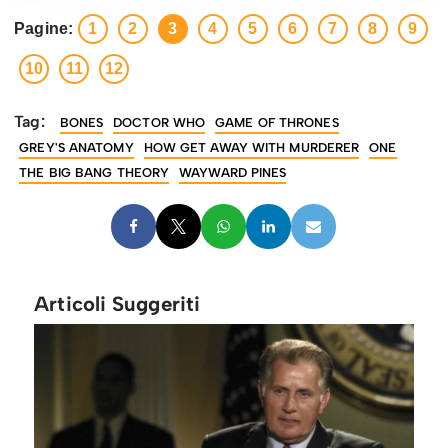
Pagine:
1
2
3
4
5
6
7
8
9
10
11
12
Tag:
BONES
DOCTOR WHO
GAME OF THRONES
GREY'S ANATOMY
HOW GET AWAY WITH MURDERER
ONE
THE BIG BANG THEORY
WAYWARD PINES
Articoli Suggeriti