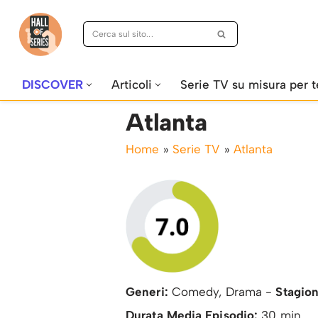
Vai
al
contenuto
DISCOVER
Articoli
Serie TV su misura per t
Atlanta
Home
»
Serie TV
»
Atlanta
Generi:
Comedy, Drama -
Stagion
Durata Media Episodio:
30 min.