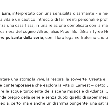
è
Earn
, interpretato con una sensibilità disarmante - e n
a vita è un caotico intreccio di fallimenti personali e pro
a una casa fissa, in una relazione complicata con la madr
 carriera del cugino Alfred, alias Paper Boi (Brian Tyree
ore pulsante della serie
, con il loro legame fraterno che os
tare una storia: la vive, la respira, la sovverte. Creata e
one contemporanea
che esplora la vita di Earnest – detto
re le acque turbolente della scena musicale di Atlanta, 
rande pregio della serie è senza dubbi quello di saper me
edia, certo, ma è anche un dramma pungente, una satira s