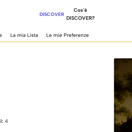
Cos'è
DISCOVER
DISCOVER?
e
La mia Lista
Le mie Preferenze
i:
4