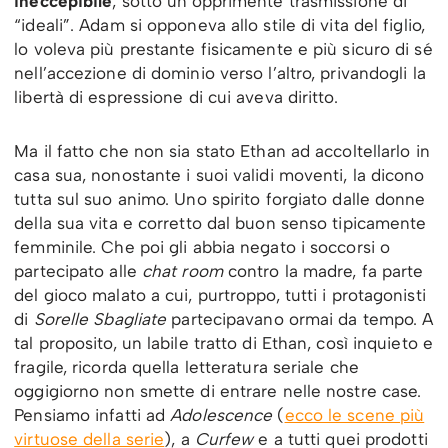
ineccepibile
, sotto un’opprimente trasmissione di
“ideali”. Adam si opponeva allo stile di vita del figlio,
lo voleva più prestante fisicamente e più sicuro di sé
nell’accezione di dominio verso l’altro, privandogli la
libertà di espressione di cui aveva diritto.
Ma il fatto che non sia stato Ethan ad accoltellarlo in
casa sua, nonostante i suoi validi moventi, la dicono
tutta sul suo animo. Uno spirito forgiato dalle donne
della sua vita e corretto dal buon senso tipicamente
femminile. Che poi gli abbia negato i soccorsi o
partecipato alle
chat room
contro la madre, fa parte
del gioco malato a cui, purtroppo, tutti i protagonisti
di
Sorelle Sbagliate
partecipavano ormai da tempo. A
tal proposito, un labile tratto di Ethan, così inquieto e
fragile, ricorda quella letteratura seriale che
oggigiorno non smette di entrare nelle nostre case.
Pensiamo infatti ad
Adolescence
(
ecco le scene più
virtuose della serie
), a
Curfew
e a tutti quei prodotti