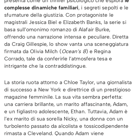
presenta come un thriller psicologico che esplora
le
complesse dinamiche familiari
, i segreti sepolti e le
sfumature della giustizia. Con protagoniste le
magistrali Jessica Biel e Elizabeth Banks, la serie si
basa sull’omonimo romanzo di Alafair Burke,
offrendo una narrazione intensa e peculiare. Diretta
da Craig Gillespie, lo show vanta una sceneggiatura
firmata da Olivia Milch (
Ocean’s 8
) e Regina
Corrado, tale da conferirle l’atmosfera tesa e
intrigante che la contraddistingue.
La storia ruota attorno a Chloe Taylor, una giornalista
di successo a New York e direttrice di un prestigioso
magazine femminile. La sua vita sembra perfetta:
una carriera brillante, un marito affascinante, Adam,
e un figliastro adolescente, Ethan. Tuttavia, Adam è
l’ex marito di sua sorella Nicky, una donna con un
turbolento passato da alcolista e tossicodipendente
rimasta a Cleveland. Quando Adam viene