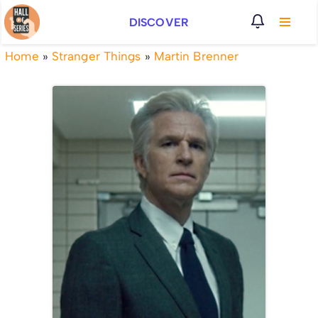
DISCOVER
Vai
al
Home
»
Stranger Things
»
Martin Brenner
contenuto