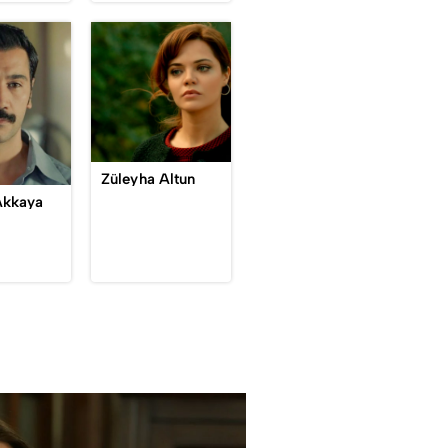
Züleyha Altun
Akkaya