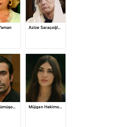
Yaman
Azize Saraçoğlu, Nonnina
Hakan Gümüşoğlu / Mehmet Kara
Müjgan Hekimoğlu