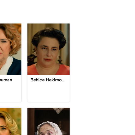
 Duman
Behice Hekimoğlu