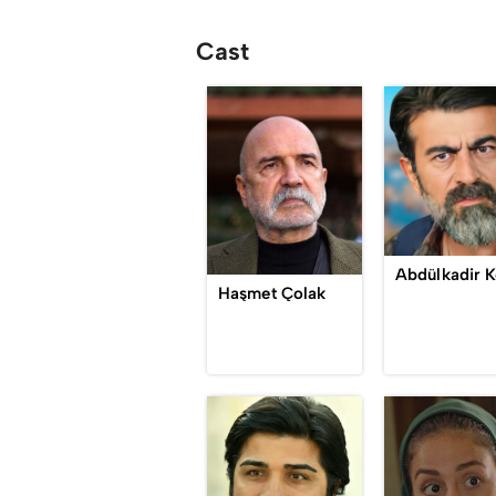
Cast
Haşmet Çolak