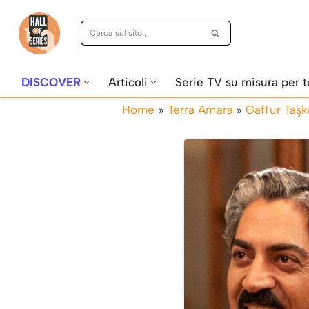
Vai
al
contenuto
DISCOVER
Articoli
Serie TV su misura per t
Home
»
Terra Amara
»
Gaffur Taşk