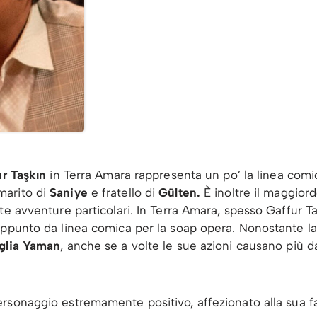
r Taşkın
in Terra Amara rappresenta un po’ la linea comica,
marito di
Saniye
e fratello di
Gülten.
È inoltre il maggior
e avventure particolari. In Terra Amara, spesso Gaffur Taş
appunto da linea comica per la soap opera. Nonostante l
iglia Yaman
, anche se a volte le sue azioni causano più d
sonaggio estremamente positivo, affezionato alla sua fam