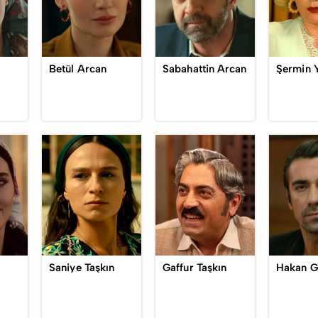
Betül Arcan
Sabahattin Arcan
Şermin 
n
Saniye Taşkın
Gaffur Taşkın