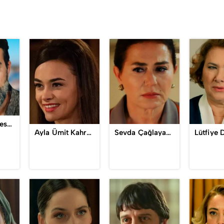
Abdülkadir Keskin
Ayla Ümit Kahraman
Sevda Çağlayan / Fatma Özden
Lütfiye