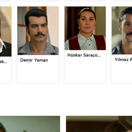
Hünkar Saraçoğlu-Yaman
Yılmaz 
Demir Yaman
Ali Rahmet Fekeli