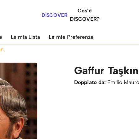
Cos'è
DISCOVER
DISCOVER?
e
La mia Lista
Le mie Preferenze
ın
Gaffur Taşkın
Doppiato da:
Emilio Mauro