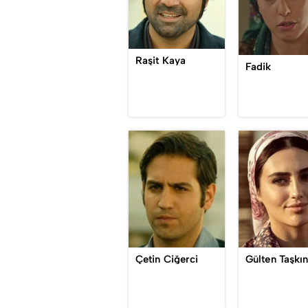
Raşit Kaya
Fadik
Çetin Ciğerci
Gülten Taşkı