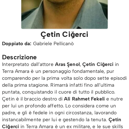
Çetin Ciğerci
Doppiato da:
Gabriele Pellicanò
Descrizione
Interpretato dall’attore
Aras Şenol
,
Çetin Ciğerci
in
Terra Amara è un personaggio fondamentale, pur
comparendo per la prima volta solo dopo sette episodi
della prima stagione. Rimarrà infatti fino all’ultima
puntata, conquistando il cuore di tutto il pubblico.
Çetin è il braccio destro di
Ali Rahmet Fekeli
e nutre
per lui un profondo affetto. Lo considera come un
padre, e gli è fedele in ogni circostanza, lavorando
instancabilmente per lui e gestendo la tenuta.
Çetin
Ciğerci
in Terra Amara è un ex militare, e le sue skills