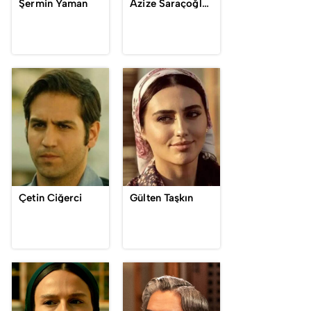
Şermin Yaman
Azize Saraçoğlu, Nonnina
Çetin Ciğerci
Gülten Taşkın