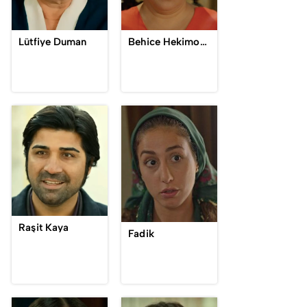
Lütfiye Duman
Behice Hekimoğlu
Raşit Kaya
Fadik