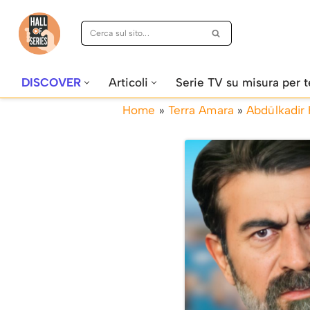
Vai
al
contenuto
DISCOVER
Articoli
Serie TV su misura per t
Home
»
Terra Amara
»
Abdülkadir 