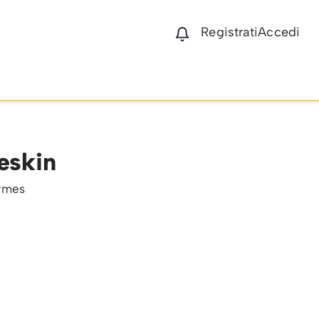
Registrati
Accedi
eskin
rmes