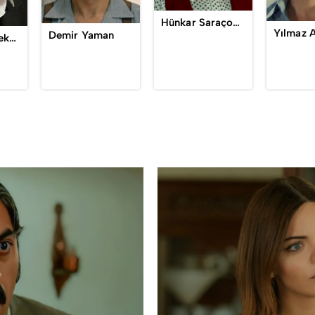
Hünkar Saraçoğlu-Yaman
Yılmaz 
Demir Yaman
Ali Rahmet Fekeli