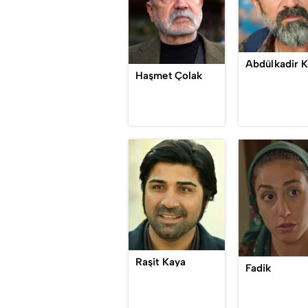
Haşmet Çolak
Raşit Kaya
Fadik