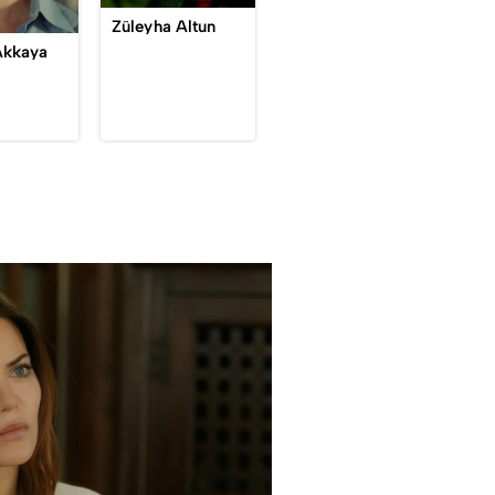
Züleyha Altun
Akkaya