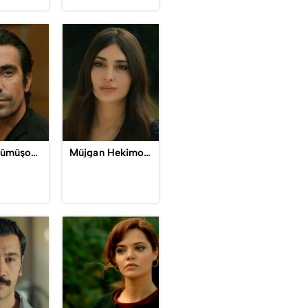
Hakan Gümüşoğlu / Mehmet Kara
Müjgan Hekimoğlu