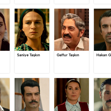
n
Saniye Taşkın
Gaffur Taşkın