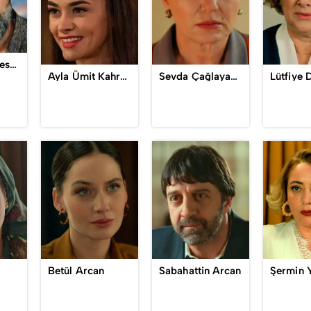
Abdülkadir Keskin
Ayla Ümit Kahraman
Sevda Çağlayan / Fatma Özden
Lütfiye
Betül Arcan
Sabahattin Arcan
Şermin 