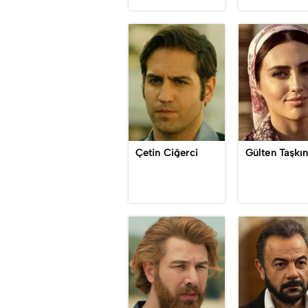
Çetin Ciğerci
Gülten Taşkı