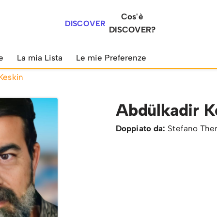
Cos'è
DISCOVER
DISCOVER?
e
La mia Lista
Le mie Preferenze
Keskin
Abdülkadir K
Doppiato da:
Stefano The