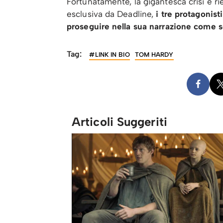
Fortunatamente, la gigantesca crisi è ri
esclusiva da Deadline,
i tre protagonist
proseguire nella sua narrazione come s
Tag:
#LINK IN BIO
TOM HARDY
Articoli Suggeriti