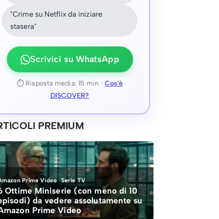
"Crime su Netflix da iniziare
stasera"
Scrivici su WhatsApp
⏱ Risposta media: 15 min ·
Cos'è
DISCOVER?
RTICOLI PREMIUM