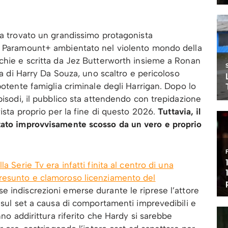
ha trovato un grandissimo protagonista
di Paramount+ ambientato nel violento mondo della
chie e scritta da Jez Butterworth insieme a Ronan
ura di Harry Da Souza, uno scaltro e pericoloso
potente famiglia criminale degli Harrigan. Dopo lo
pisodi, il pubblico sta attendendo con trepidazione
vista proprio per la fine di questo 2026.
Tuttavia, il
tato improvvisamente scosso da un vero e proprio
la Serie Tv era infatti finita al centro di una
resunto e clamoroso licenziamento del
e indiscrezioni emerse durante le riprese l’attore
i sul set a causa di comportamenti imprevedibili e
nno addirittura riferito che Hardy si sarebbe