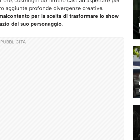
er ore, costringendo l’intero cast ad aspettare per
ro aggiunte profonde divergenze creative.
 malcontento per la scelta di trasformare lo show
pazio del suo personaggio
.
PUBBLICITÀ