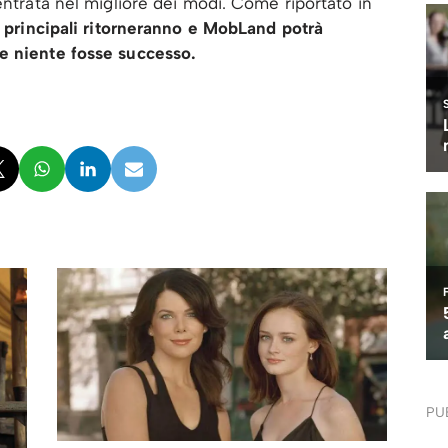
entrata nel migliore dei modi. Come riportato in
i principali ritorneranno e MobLand potrà
e niente fosse successo.
PU