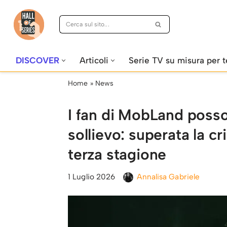
Vai
al
contenuto
DISCOVER
Articoli
Serie TV su misura per t
Home
»
News
I fan di MobLand posso
sollievo: superata la cr
terza stagione
1 Luglio 2026
Annalisa Gabriele