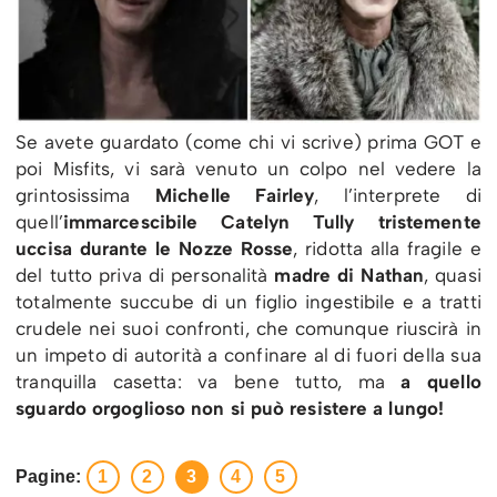
Se avete guardato (come chi vi scrive) prima GOT e
poi Misfits, vi sarà venuto un colpo nel vedere la
grintosissima
Michelle Fairley
, l’interprete di
quell’
immarcescibile Catelyn Tully tristemente
uccisa durante le Nozze Rosse
, ridotta alla fragile e
del tutto priva di personalità
madre di Nathan
, quasi
totalmente succube di un figlio ingestibile e a tratti
crudele nei suoi confronti, che comunque riuscirà in
un impeto di autorità a confinare al di fuori della sua
tranquilla casetta: va bene tutto, ma
a quello
sguardo orgoglioso non si può resistere a lungo!
Pagine:
1
2
3
4
5