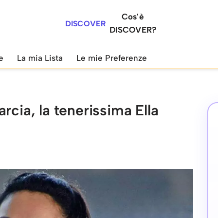
Cos'è
DISCOVER
DISCOVER?
e
La mia Lista
Le mie Preferenze
rcia, la tenerissima Ella