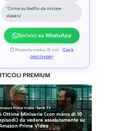
"Crime su Netflix da iniziare
stasera"
Scrivici su WhatsApp
⏱ Risposta media: 15 min ·
Cos'è
DISCOVER?
RTICOLI PREMIUM