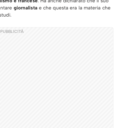
alismo e francese
. Ha anche dichiarato che il suo
entare
giornalista
e che questa era la materia che
studi.
PUBBLICITÀ