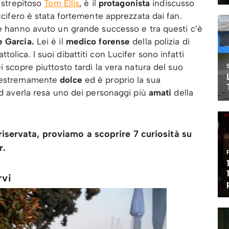
o strepitoso
Tom Ellis
, è il
protagonista
indiscusso
Lucifero è stata fortemente apprezzata dai fan.
ie hanno avuto un grande successo e tra questi c’è
 Garcia.
Lei è il
medico forense
della polizia di
lica. I suoi dibattiti con Lucifer sono infatti
 scopre piuttosto tardi la vera natura del suo
o estremamente
dolce
ed è proprio la sua
 ad averla resa uno dei personaggi più
amati
della
iservata, proviamo a scoprire 7 curiosità su
r.
rvi