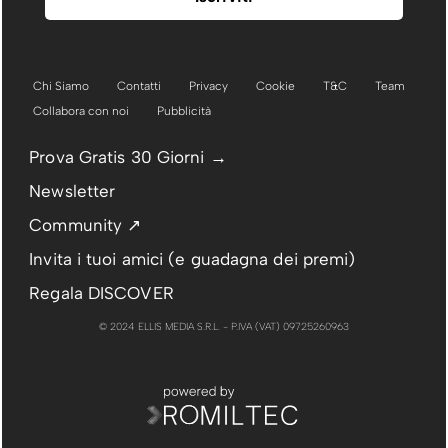
Chi Siamo
Contatti
Privacy
Cookie
T&C
Team
Collabora con noi
Pubblicità
Prova Gratis 30 Giorni →
Newsletter
Community ↗
Invita i tuoi amici (e guadagna dei premi)
Regala DISCOVER
© 2024 ELLIS MEDIA S.R.L. - P.IVA (VAT) 09725260963