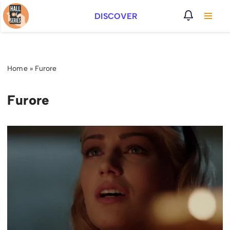
DISCOVER
Vai
al
contenuto
Home
»
Furore
Furore