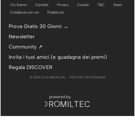
Chi Siamo
Contatti
Privacy
Cookie
T&C
Team
Collabora con noi
Pubblicità
Prova Gratis 30 Giorni →
Newsletter
Community ↗
Invita i tuoi amici (e guadagna dei premi)
Regala DISCOVER
© 2024 ELLIS MEDIA S.R.L. - P.IVA (VAT) 09725260963
PUBBLICITÀ