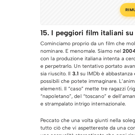
RIM
15. I peggiori film italiani s
Cominciamo proprio da un film che mol
nominare. E menomale. Siamo nel
200
con la produzione italiana intenta a ce
e perpetrarlo. Un tentativo portato ava
sia riuscito. Il
3.1
su IMDb è abbastanza e
possibili che potete immaginare. L’anim
elementi. Il “caso” mette tre ragazzi (
“napoletano”, del “toscano” e dell’amant
e strampalato intrigo internazionale.
Peccato che una volta giunti nella sole
tutto ciò che vi aspettereste da una c