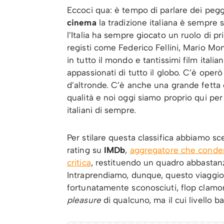
Eccoci qua: è tempo di parlare dei peggio
cinema
la tradizione italiana è sempre sta
l’Italia ha sempre giocato un ruolo di pr
registi come Federico Fellini, Mario Mon
in tutto il mondo e tantissimi film italia
appassionati di tutto il globo. C’è ope
d’altronde. C’è anche una grande fetta 
qualità e noi oggi siamo proprio qui per 
italiani di sempre.
Per stilare questa classifica abbiamo sc
rating su
IMDb
,
aggregatore che condens
critica
, restituendo un quadro abbastanza
Intraprendiamo, dunque, questo viaggio 
fortunatamente sconosciuti, flop clamoro
pleasure
di qualcuno, ma il cui livello 