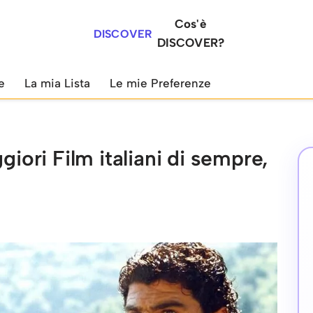
Cos'è
DISCOVER
DISCOVER?
e
La mia Lista
Le mie Preferenze
giori Film italiani di sempre,