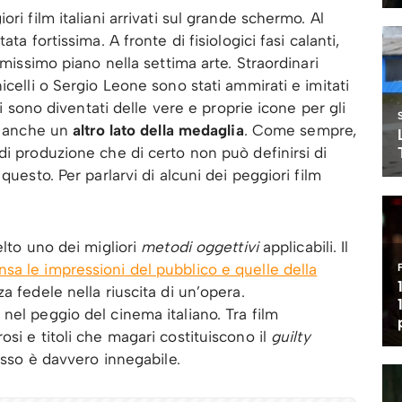
ri film italiani arrivati sul grande schermo. Al
ta fortissima. A fronte di fisiologici fasi calanti,
imissimo piano nella settima arte. Straordinari
icelli o Sergio Leone sono stati ammirati e imitati
ni sono diventati delle vere e proprie icone per gli
rò anche un
altro lato della medaglia
. Come sempre,
di produzione che di certo non può definirsi di
questo. Per parlarvi di alcuni dei peggiori film
elto uno dei migliori
metodi oggettivi
applicabili. Il
a le impressioni del pubblico e quelle della
 fedele nella riuscita di un’opera.
nel peggio del cinema italiano. Tra film
si e titoli che magari costituiscono il
guilty
basso è davvero innegabile.