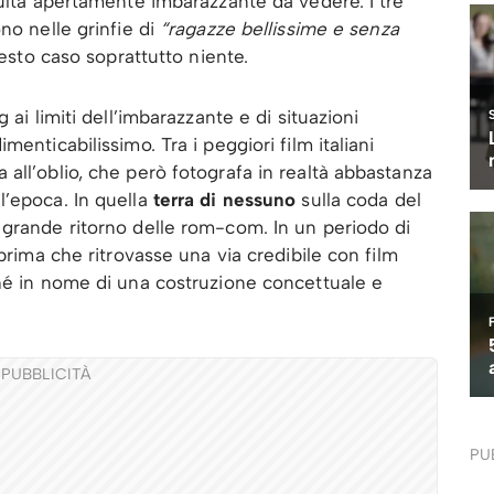
sulta apertamente imbarazzante da vedere. I tre
no nelle grinfie di
“ragazze bellissime e senza
uesto caso soprattutto niente.
 ai limiti dell’imbarazzante e di situazioni
enticabilissimo. Tra i peggiori film italiani
all’oblio, che però fotografa in realtà abbastanza
’epoca. In quella
terra di nessuno
sulla coda del
 grande ritorno delle rom-com. In un periodo di
 prima che ritrovasse una via credibile con film
ché in nome di una costruzione concettuale e
PUBBLICITÀ
PU