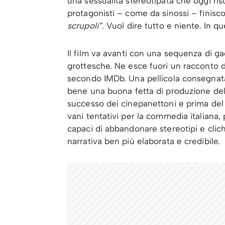
una sessualità stereotipata che oggi ri
protagonisti – come da sinossi – finisco
scrupoli”
. Vuol dire tutto e niente. In q
Il film va avanti con una sequenza di gag
grottesche. Ne esce fuori un racconto dim
secondo IMDb. Una pellicola consegnata 
bene una buona fetta di produzione dell
successo dei cinepanettoni e prima del
vani tentativi per la commedia italiana,
capaci di abbandonare stereotipi e cli
narrativa ben più elaborata e credibile.