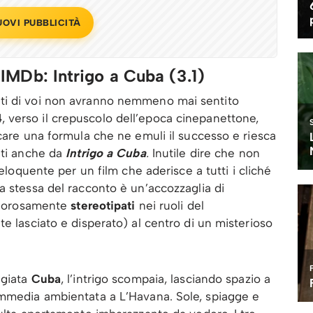
UOVI PUBBLICITÀ
u IMDb: Intrigo a Cuba (3.1)
ti di voi non avranno nemmeno mai sentito
4
, verso il crepuscolo dell’epoca cinepanettone,
rcare una formula che ne emuli il successo e riesca
nti anche da
Intrigo a Cuba
.
Inutile dire che non
loquente per un film che aderisce a tutti i cliché
a stessa del racconto è un’accozzaglia di
rigorosamente
stereotipati
nei ruoli del
e lasciato e disperato) al centro di un misterioso
ggiata
Cuba
, l’intrigo scompaia, lasciando spazio a
ommedia ambientata a L’Havana. Sole, spiagge e