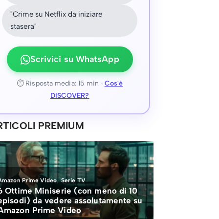
"Crime su Netflix da iniziare
stasera"
Scrivici su WhatsApp
⏱ Risposta media: 15 min ·
Cos'è
DISCOVER?
RTICOLI PREMIUM