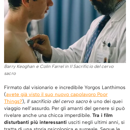
Barry Keoghan e Colin Farrel in Il Sacrificio del cervo
sacro
Firmato dal visionario e incredibile Yorgos Lanthimos
(
avete già visto il suo nuovo capolavoro Poor
Things?
),
Il sacrificio del cervo sacro
è uno dei quei
viaggio nell’assurdo. Per gli amanti del genere si può
rivelare anche una chicca imperdibile.
Tra i film
disturbanti più interessanti
usciti negli ultimi anni, si
tratta di una storia psicologica e surreale. Segue le