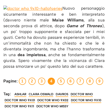
Nuovo personaggio
sicuramente interessante e ben interpretato
(davvero niente male
Maise Williams
, alla sua
seconda prova di attrice, dopo
Game of Thrones
),
un po’ troppo supponente e sfacciata per i miei
gusti. Certo ha dovuto passare esperienze terribili, in
un’immortalità che non ha chiesto e che le è
diventata ingombrante, ma che l’hanno trasformata
in una
dea impietosa
, anche se fondamentalmente
giusta. Spero vivamente che la vicinanza di Clara
possa smorzare un po’ questo lato del suo carattere.
Pagine:
1
2
3
4
5
6
7
8
9
Tag:
ASHLAR
CLARA OSWALD
DAVROS
DOCTOR WHO
DOCTOR WHO 9X01
DOCTOR WHO 9X02
DOCTOR WHO 9X10
DOCTOR WHO 9X11
DOCTOR WHO MISSY