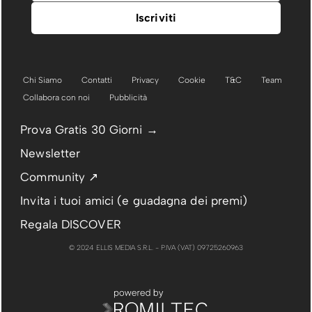
Chi Siamo
Contatti
Privacy
Cookie
T&C
Team
Collabora con noi
Pubblicità
Prova Gratis 30 Giorni →
Newsletter
Community ↗
Invita i tuoi amici (e guadagna dei premi)
Regala DISCOVER
© 2024 ELLIS MEDIA S.R.L. - P.IVA (VAT) 09725260963