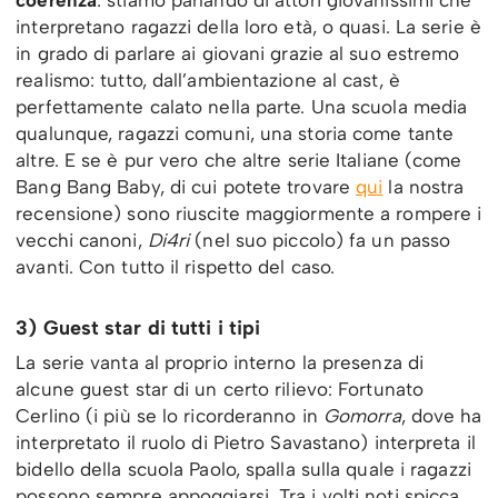
coerenza
: stiamo parlando di attori giovanissimi che
interpretano ragazzi della loro età, o quasi. La serie è
in grado di parlare ai giovani grazie al suo estremo
realismo: tutto, dall’ambientazione al cast, è
perfettamente calato nella parte. Una scuola media
qualunque, ragazzi comuni, una storia come tante
altre. E se è pur vero che altre serie Italiane (come
Bang Bang Baby, di cui potete trovare
qui
la nostra
recensione) sono riuscite maggiormente a rompere i
vecchi canoni,
Di4ri
(nel suo piccolo) fa un passo
avanti. Con tutto il rispetto del caso.
3) Guest star di tutti i tipi
La serie vanta al proprio interno la presenza di
alcune guest star di un certo rilievo: Fortunato
Cerlino (i più se lo ricorderanno in
Gomorra
, dove ha
interpretato il ruolo di Pietro Savastano) interpreta il
bidello della scuola Paolo, spalla sulla quale i ragazzi
possono sempre appoggiarsi. Tra i volti noti spicca