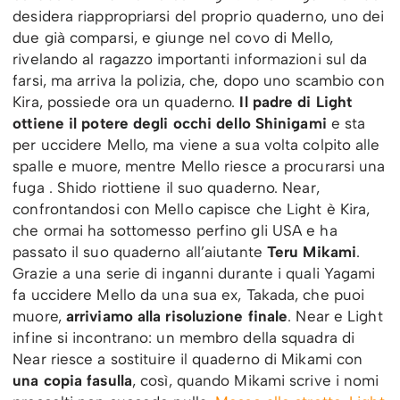
desidera riappropriarsi del proprio quaderno, uno dei
due già comparsi, e giunge nel covo di Mello,
rivelando al ragazzo importanti informazioni sul da
farsi, ma arriva la polizia, che, dopo uno scambio con
Kira, possiede ora un quaderno.
Il padre di Light
ottiene il potere degli occhi dello Shinigami
e sta
per uccidere Mello, ma viene a sua volta colpito alle
spalle e muore, mentre Mello riesce a procurarsi una
fuga . Shido riottiene il suo quaderno. Near,
confrontandosi con Mello capisce che Light è Kira,
che ormai ha sottomesso perfino gli USA e ha
passato il suo quaderno all’aiutante
Teru Mikami
.
Grazie a una serie di inganni durante i quali Yagami
fa uccidere Mello da una sua ex, Takada, che puoi
muore,
arriviamo alla risoluzione finale
. Near e Light
infine si incontrano: un membro della squadra di
Near riesce a sostituire il quaderno di Mikami con
una copia fasulla
, così, quando Mikami scrive i nomi