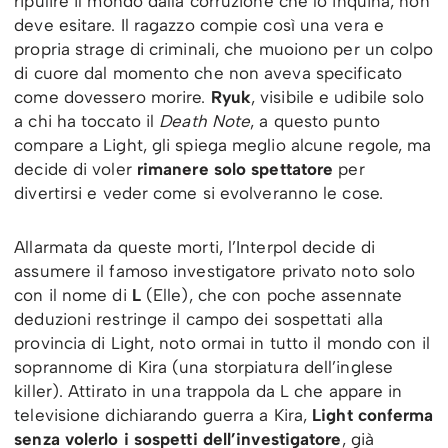
ripulire il mondo dalla corruzione che lo inquina, non
deve esitare. Il ragazzo compie così una vera e
propria strage di criminali, che muoiono per un colpo
di cuore dal momento che non aveva specificato
come dovessero morire.
Ryuk
, visibile e udibile solo
a chi ha toccato il
Death Note
, a questo punto
compare a Light, gli spiega meglio alcune regole, ma
decide di voler
rimanere solo spettatore
per
divertirsi e veder come si evolveranno le cose.
Allarmata da queste morti, l’Interpol decide di
assumere il famoso investigatore privato noto solo
con il nome di
L
(Elle), che con poche assennate
deduzioni restringe il campo dei sospettati alla
provincia di Light, noto ormai in tutto il mondo con il
soprannome di Kira (una storpiatura dell’inglese
killer). Attirato in una trappola da L che appare in
televisione dichiarando guerra a Kira,
Light conferma
senza volerlo i sospetti dell’investigatore
, già