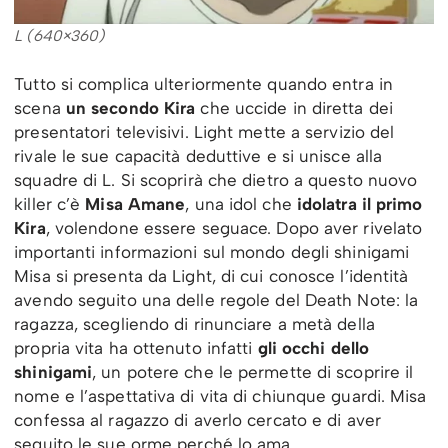
L (640×360)
Tutto si complica ulteriormente quando entra in
scena
un secondo Kira
che uccide in diretta dei
presentatori televisivi. Light mette a servizio del
rivale le sue capacità deduttive e si unisce alla
squadre di L. Si scoprirà che dietro a questo nuovo
killer c’è
Misa Amane
, una idol che
idolatra il primo
Kira
, volendone essere seguace. Dopo aver rivelato
importanti informazioni sul mondo degli shinigami
Misa si presenta da Light, di cui conosce l’identità
avendo seguito una delle regole del Death Note: la
ragazza, scegliendo di rinunciare a metà della
propria vita ha ottenuto infatti
gli occhi dello
shinigami
, un potere che le permette di scoprire il
nome e l’aspettativa di vita di chiunque guardi. Misa
confessa al ragazzo di averlo cercato e di aver
seguito le sue orme perché lo ama.