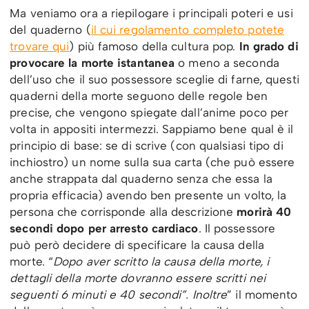
Ma veniamo ora a riepilogare i principali poteri e usi
del quaderno (
il cui regolamento completo potete
trovare qui
) più famoso della cultura pop.
In grado di
provocare la morte istantanea
o meno a seconda
dell’uso che il suo possessore sceglie di farne, questi
quaderni della morte seguono delle regole ben
precise, che vengono spiegate dall’anime poco per
volta in appositi intermezzi. Sappiamo bene qual è il
principio di base: se di scrive (con qualsiasi tipo di
inchiostro) un nome sulla sua carta (che può essere
anche strappata dal quaderno senza che essa la
propria efficacia) avendo ben presente un volto, la
persona che corrisponde alla descrizione
morirà 40
secondi dopo per arresto cardiaco
. Il possessore
può però decidere di specificare la causa della
morte. “
Dopo aver scritto la causa della morte, i
dettagli della morte dovranno essere scritti nei
seguenti 6 minuti e 40 secondi”. Inoltre
” il momento