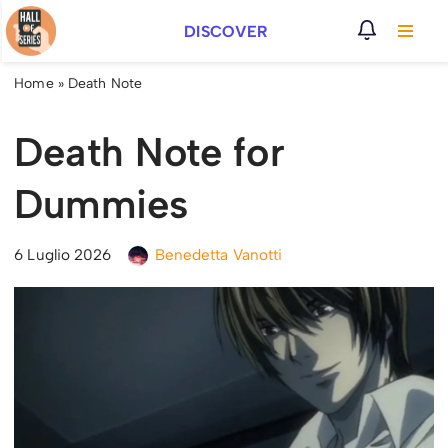
DISCOVER
Vai
al
Home
»
Death Note
contenuto
Death Note for
Dummies
6 Luglio 2026
Benedetta Vanotti