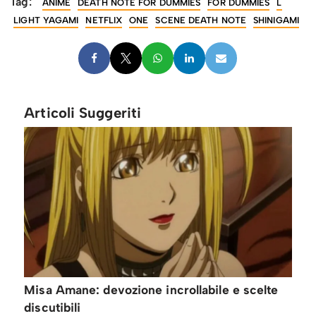
Tag:
ANIME
DEATH NOTE FOR DUMMIES
FOR DUMMIES
L
LIGHT YAGAMI
NETFLIX
ONE
SCENE DEATH NOTE
SHINIGAMI
Articoli Suggeriti
Misa Amane: devozione incrollabile e scelte
discutibili