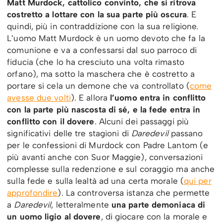
Matt Murdock, cattolico convinto, che si ritrova
costretto a lottare con la sua parte più oscura
. E
quindi, più in contraddizione con la sua religione.
L’uomo Matt Murdock è un uomo devoto che fa la
comunione e va a confessarsi dal suo parroco di
fiducia (che lo ha cresciuto una volta rimasto
orfano), ma sotto la maschera che è costretto a
portare si cela un demone che va controllato (
come
avesse due volti
). E allora
l’uomo entra in conflitto
con la parte più nascosta di sé, e la fede entra in
conflitto con il dovere
. Alcuni dei passaggi più
significativi delle tre stagioni di
Daredevil
passano
per le confessioni di Murdock con Padre Lantom (e
più avanti anche con Suor Maggie), conversazioni
complesse sulla redenzione e sul coraggio ma anche
sulla fede e sulla lealtà ad una certa morale (
qui per
approfondire
). La controversa istanza che permette
a
Daredevil
, letteralmente
una parte demoniaca di
un uomo ligio al dovere
, di giocare con la morale e