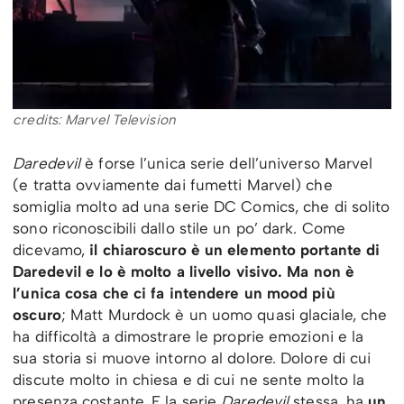
credits: Marvel Television
Daredevil
è forse l’unica serie dell’universo Marvel
(e tratta ovviamente dai fumetti Marvel) che
somiglia molto ad una serie DC Comics, che di solito
sono riconoscibili dallo stile un po’ dark. Come
dicevamo,
il chiaroscuro è un elemento portante di
Daredevil e lo è molto a livello visivo. Ma non è
l’unica cosa che ci fa intendere un mood più
oscuro
; Matt Murdock è un uomo quasi glaciale, che
ha difficoltà a dimostrare le proprie emozioni e la
sua storia si muove intorno al dolore. Dolore di cui
discute molto in chiesa e di cui ne sente molto la
presenza costante. E la serie
Daredevil
stessa, ha
un