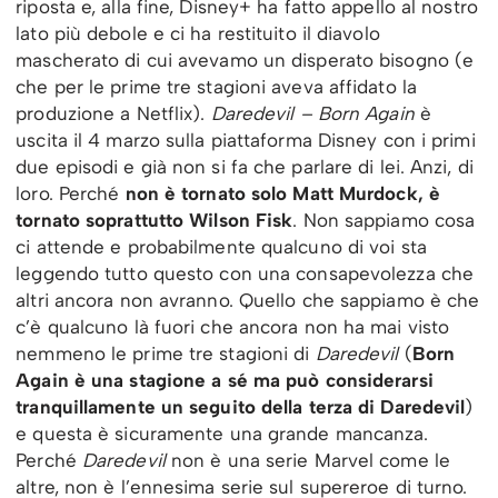
riposta e, alla fine, Disney+ ha fatto appello al nostro
lato più debole e ci ha restituito il diavolo
mascherato di cui avevamo un disperato bisogno (e
che per le prime tre stagioni aveva affidato la
produzione a Netflix).
Daredevil – Born Again
è
uscita il 4 marzo sulla piattaforma Disney con i primi
due episodi e già non si fa che parlare di lei. Anzi, di
loro. Perché
non è tornato solo Matt Murdock, è
tornato soprattutto Wilson Fisk
. Non sappiamo cosa
ci attende e probabilmente qualcuno di voi sta
leggendo tutto questo con una consapevolezza che
altri ancora non avranno. Quello che sappiamo è che
c’è qualcuno là fuori che ancora non ha mai visto
nemmeno le prime tre stagioni di
Daredevil
(
Born
Again è una stagione a sé ma può considerarsi
tranquillamente un seguito della terza di Daredevil
)
e questa è sicuramente una grande mancanza.
Perché
Daredevil
non è una serie Marvel come le
altre, non è l’ennesima serie sul supereroe di turno.