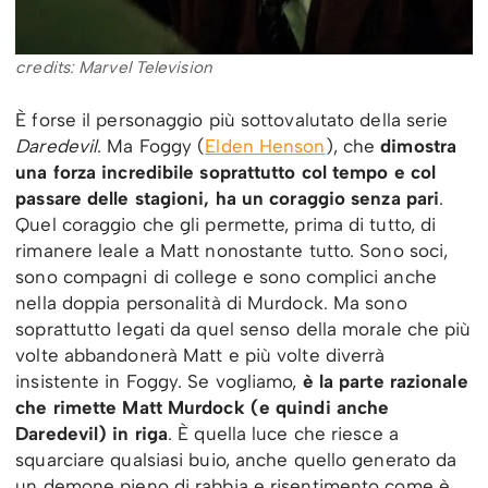
credits: Marvel Television
È forse il personaggio più sottovalutato della serie
Daredevil
. Ma Foggy (
Elden Henson
), che
dimostra
una forza incredibile soprattutto col tempo e col
passare delle stagioni, ha un coraggio senza pari
.
Quel coraggio che gli permette, prima di tutto, di
rimanere leale a Matt nonostante tutto. Sono soci,
sono compagni di college e sono complici anche
nella doppia personalità di Murdock. Ma sono
soprattutto legati da quel senso della morale che più
volte abbandonerà Matt e più volte diverrà
insistente in Foggy. Se vogliamo,
è la parte razionale
che rimette Matt Murdock (e quindi anche
Daredevil) in riga
. È quella luce che riesce a
squarciare qualsiasi buio, anche quello generato da
un demone pieno di rabbia e risentimento come è