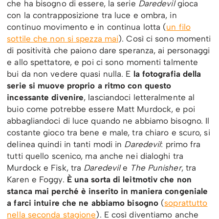
che ha bisogno di essere, la serie
Daredevil
gioca
con la contrapposizione tra luce e ombra, in
continuo movimento e in continua lotta (
un filo
sottile che non si spezza mai
). Così ci sono momenti
di positività che paiono dare speranza, ai personaggi
e allo spettatore, e poi ci sono momenti talmente
bui da non vedere quasi nulla. E
la fotografia della
serie si muove proprio a ritmo con questo
incessante divenire
, lasciandoci letteralmente al
buio come potrebbe essere Matt Murdock, e poi
abbagliandoci di luce quando ne abbiamo bisogno. Il
costante gioco tra bene e male, tra chiaro e scuro, si
delinea quindi in tanti modi in
Daredevil
: primo fra
tutti quello scenico, ma anche nei dialoghi tra
Murdock e Fisk, tra
Daredevil
e
The Punisher
, tra
Karen e Foggy.
È una sorta di leitmotiv che non
stanca mai perché è inserito in maniera congeniale
a farci intuire che ne abbiamo bisogno
(
soprattutto
nella seconda stagione
). E così diventiamo anche