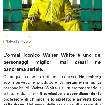
Salva l'articolo
L’ormai iconico
Walter
White
è uno dei
personaggi migliori mai creati nel
panorama seriale.
Chiunque, anche solo di fama, conosce
Heisenberg
,
suo alter-ego e produttore di
metanfetamina
. La
personalità di
Walter White
risulta frammentaria e
scissa in due parti:
il remissivo e accondiscendente
professore di chimica, e lo spietato e arrivista boss
della droga.
Nel corso della serie una di queste due