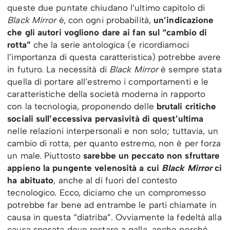
queste due puntate chiudano l’ultimo capitolo di
Black Mirror
è, con ogni probabilità,
un’indicazione
che gli autori vogliono dare ai fan sul “cambio di
rotta”
che la serie antologica (e ricordiamoci
l’importanza di questa caratteristica) potrebbe avere
in futuro. La necessità di
Black Mirror
è sempre stata
quella di portare all’estremo i comportamenti e le
caratteristiche della società moderna in rapporto
con la tecnologia, proponendo delle
brutali critiche
sociali sull’eccessiva pervasività di quest’ultima
nelle relazioni interpersonali e non solo; tuttavia, un
cambio di rotta, per quanto estremo, non è per forza
un male. Piuttosto
sarebbe un peccato non sfruttare
appieno la pungente velenosità a cui
Black Mirror
ci
ha abituato
, anche al di fuori del contesto
tecnologico. Ecco, diciamo che un compromesso
potrebbe far bene ad entrambe le parti chiamate in
causa in questa “diatriba”. Ovviamente la fedeltà alla
causa sposata deve restare a galla, anche perché