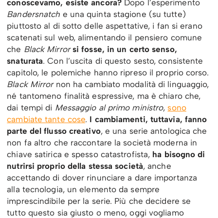
conoscevamo, esiste ancora?
Dopo l’esperimento
Bandersnatch
e una quinta stagione (su tutte)
piuttosto al di sotto delle aspettative, i fan si erano
scatenati sul web, alimentando il pensiero comune
che
Black Mirror
si fosse, in un certo senso,
snaturata
. Con l’uscita di questo sesto, consistente
capitolo, le polemiche hanno ripreso il proprio corso.
Black Mirror
non ha cambiato modalità di linguaggio,
né tantomeno finalità espressive, ma è chiaro che,
dai tempi di
Messaggio al primo ministro
,
sono
cambiate tante cose
.
I cambiamenti, tuttavia, fanno
parte del flusso creativo
, e una serie antologica che
non fa altro che raccontare la società moderna in
chiave satirica e spesso catastrofista,
ha bisogno di
nutrirsi proprio della stessa società
, anche
accettando di dover rinunciare a dare importanza
alla tecnologia, un elemento da sempre
imprescindibile per la serie. Più che decidere se
tutto questo sia giusto o meno, oggi vogliamo