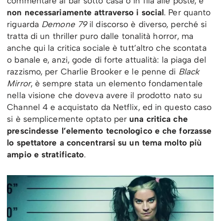
commentare al bar sotto casa o in fila alle poste, e
non necessariamente attraverso i social
. Per quanto
riguarda
Demone 79
il discorso è diverso, perché si
tratta di un thriller puro dalle tonalità horror, ma
anche qui la critica sociale è tutt’altro che scontata
o banale e, anzi, gode di forte attualità: la piaga del
razzismo, per Charlie Brooker e le penne di
Black
Mirror
, è sempre stata un elemento fondamentale
nella visione che doveva avere il prodotto nato su
Channel 4 e acquistato da Netflix, ed in questo caso
si è semplicemente optato per
una critica che
prescindesse l’elemento tecnologico e che forzasse
lo spettatore a concentrarsi su un tema molto più
ampio e stratificato
.