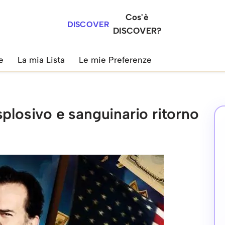
Cos'è
DISCOVER
DISCOVER?
e
La mia Lista
Le mie Preferenze
plosivo e sanguinario ritorno