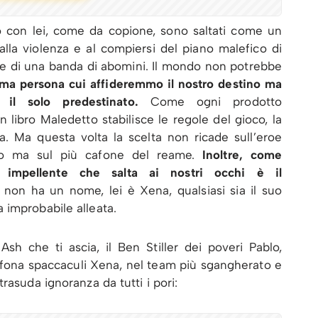
to con lei, come da copione, sono saltati come un
lla violenza e al compiersi del piano malefico di
te di una banda di abomini. Il mondo non potrebbe
tima persona cui affideremmo il nostro destino ma
il solo predestinato.
Come ogni prodotto
 libro Maledetto stabilisce le regole del gioco, la
a. Ma questa volta la scelta non ricade sull’eroe
ario ma sul più cafone del reame.
Inoltre, come
ù impellente che salta ai nostri occhi è il
 non ha un nome, lei è Xena, qualsiasi sia il suo
 improbabile alleata.
Ash che ti ascia, il Ben Stiller dei poveri Pablo,
Milfona spaccaculi Xena, nel team più sgangherato e
rasuda ignoranza da tutti i pori: