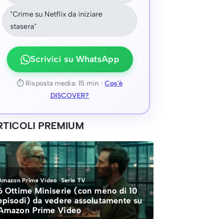
"Crime su Netflix da iniziare
stasera"
Scrivici su WhatsApp
⏱ Risposta media: 15 min ·
Cos'è
DISCOVER?
RTICOLI PREMIUM