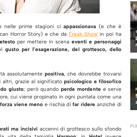
 nelle prime stagioni ci
appassionava
(e che è
can Horror Story) e che da
Freak Show
in poi ha
etesto
per mettere in scena
eventi e personaggi
el
gusto per l’esagerazione, del grottesco, dello
ità assolutamente
positiva
, che dovrebbe trovarsi
i altri, grazie al significato
psicologico e filosofico
do giusto
; però quando
perde mordente
e serve
atore, cui viene propinato in ogni puntata come una
 forza viene meno
e rischia di
far ridere
anzichè di
PU
brati ma incisivi
accenni di grottesco sullo sfondo
lla vita della famiglia
Harmon
; in
Hotel
invece