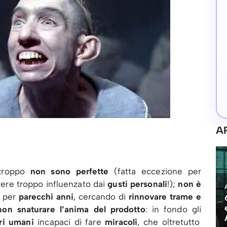
A
rtroppo
non sono perfette
(fatta eccezione per
rere troppo influenzato dai
gusti personali
!);
non è
i per
parecchi anni
, cercando di
rinnovare trame e
non snaturare l’anima del prodotto
: in fondo gli
ri umani
incapaci di fare
miracoli
, che oltretutto