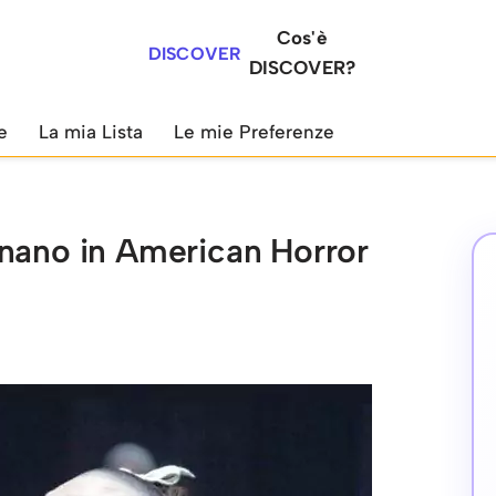
Cos'è
DISCOVER
DISCOVER?
e
La mia Lista
Le mie Preferenze
onano in American Horror