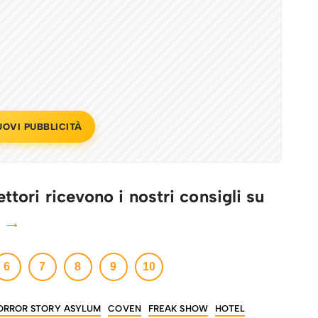
UOVI PUBBLICITÀ
ttori ricevono i nostri consigli su
e →
6
7
8
9
10
ORROR STORY ASYLUM
COVEN
FREAK SHOW
HOTEL