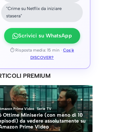
"Crime su Netflix da iniziare
stasera"
Scrivici su WhatsApp
⏱ Risposta media: 15 min ·
Cos'è
DISCOVER?
RTICOLI PREMIUM