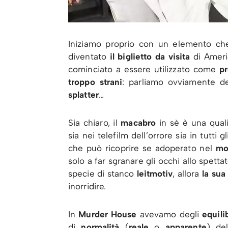
Iniziamo proprio con un elemento che
diventato
il biglietto da visita
di Ameri
cominciato a essere utilizzato come
pr
troppo strani
: parliamo ovviamente d
splatter
…
Sia chiaro, il
macabro
in sè è una qual
sia nei telefilm dell’orrore sia in tutti gl
che può ricoprire se adoperato nel
mo
solo a far sgranare gli occhi allo spett
specie di stanco
leitmotiv
, allora
la sua
inorridire.
In
Murder House
avevamo degli
equili
di
normalità
(
reale
o
apparente
) de