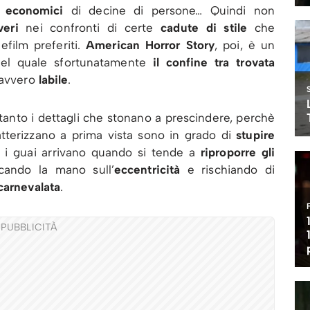
 economici
di decine di persone… Quindi non
eri
nei confronti di certe
cadute di stile
che
efilm preferiti.
American Horror Story
, poi, è un
nel quale sfortunatamente
il confine tra trovata
avvero
labile
.
anto i dettagli che stonano a prescindere, perchè
atterizzano a prima vista sono in grado di
stupire
, i guai arrivano quando si tende a
riproporre gli
cando la mano sull’
eccentricità
e rischiando di
carnevalata
.
PUBBLICITÀ