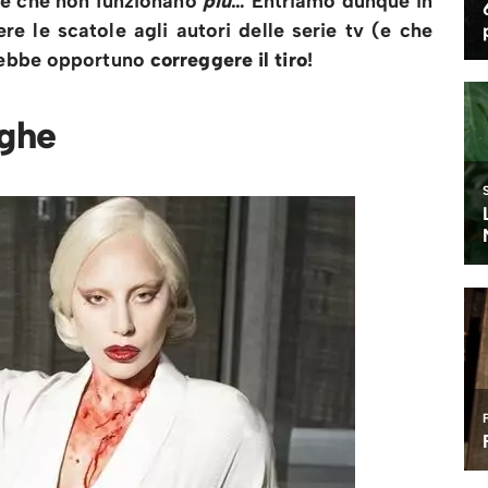
se che non funzionano
più
… Entriamo dunque in
e le scatole agli autori delle serie tv (e che
rebbe opportuno
correggere il tiro
!
ighe