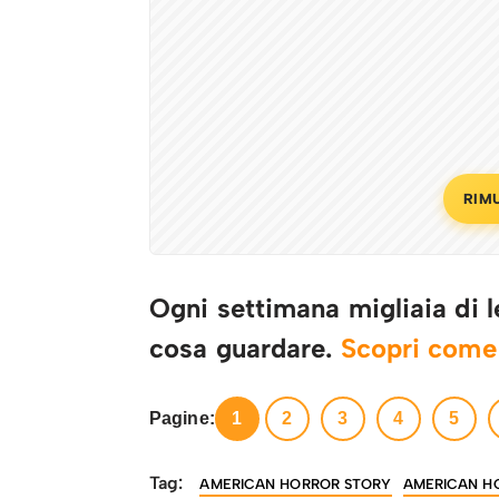
RIM
Ogni settimana migliaia di le
cosa guardare.
Scopri com
Pagine:
1
2
3
4
5
Tag:
AMERICAN HORROR STORY
AMERICAN H