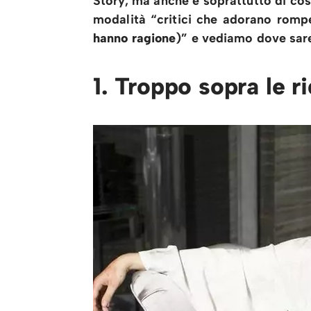
Story, ma anche e soprattutto di co
modalità “critici che adorano romper
hanno ragione
)” e vediamo dove sa
1. Troppo sopra le r